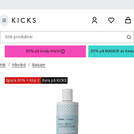
Sök produkter
25% på body mists!
30% på MASSOR av beauty 
/
/
Hår
Hårvård
Balsam
Spara 30%
Köp 2
Bara på KICKS