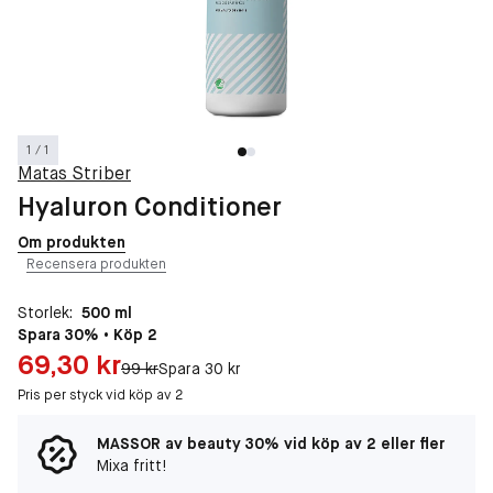
1 / 1
Matas Striber
Hyaluron Conditioner
Om produkten
Recensera produkten
Storlek:
500 ml
Spara 30% • Köp 2
Pris: 69,30 kr
69,30 kr
Original pris:
99 kr
Spara 30 kr
Pris per styck vid köp av 2
MASSOR av beauty 30% vid köp av 2 eller fler
Mixa fritt!