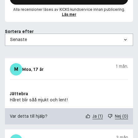
Alla recensioner läses av KICKS kundservice innan publicering.
Läs mer
Sortera efter
1 mån.
M
Moa
, 17 år
Jättebra
Håret blir såå mjukt och lent!
Var detta till hjälp?
Ja
(
1
)
Nej
(
0
)
3 mån