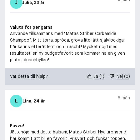
J
Julia
, 33 år
Valuta för pengarna
Använde tillsammans med "Matas Striber Carbamide
Shampoo". Mitt torra, spröda, grova lite lätt självlockiga
hår känns efteråt lent och fräscht! Mycket nöjd med
resultatet, en ny budgetfavorit som kommer ha en given
plats i duschhyllan!
Var detta till hjälp?
Ja
(
1
)
Nej
(
0
)
6 mån
L
Lina
, 24 år
Favvo!
Jättenöjd med detta balsam, Matas Striber Hyaluronserie
har kommit att bli en favorit! Prisvärt och funkar toppen.