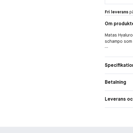
Fri leverans
på
Om produkt
Matas Hyaluro
schampo som lä
-
Specifikatio
Det återfukta
vilket stärker
även glycerin 
Betalning
fuktbalans.
-
Leverans oc
Produktspecifi
Innehåller bet
stärker håret