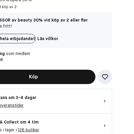
d köp av 2
SOR av beauty 30% vid köp av 2 eller fler
 fritt!
hela erbjudandet
Läs villkor
äng
som medlem
ml
Köp
ans om 3-4 dagar
everanstider
 & Collect om 4 tim
s i lager i
126 butiker