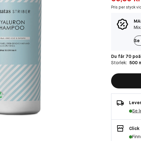
Pris per styck vi
MAS
Mixa
Se 
Du får 70 po
Storlek:
500 
Lever
Se l
Click
Finn