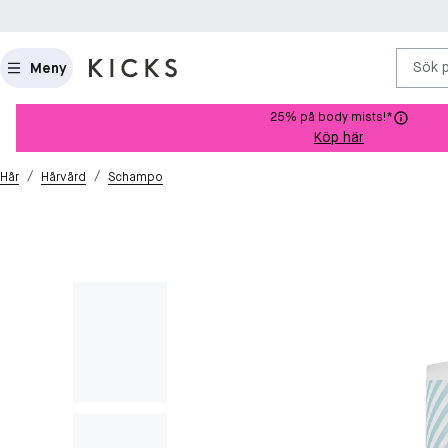
Sök 
Meny
25% på body mists!*
Köp här
/
/
Hår
Hårvård
Schampo