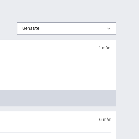
Sortera
efter
1 mån.
6 mån