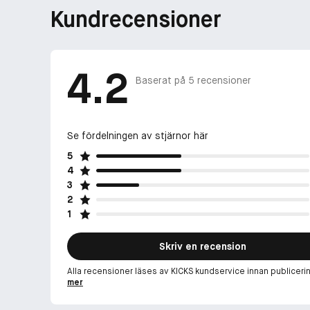
Kundrecensioner
4.2
Baserat på
5
recensioner
Se fördelningen av stjärnor här
5
4
3
2
1
Skriv en recension
Alla recensioner läses av KICKS kundservice innan publiceri
mer