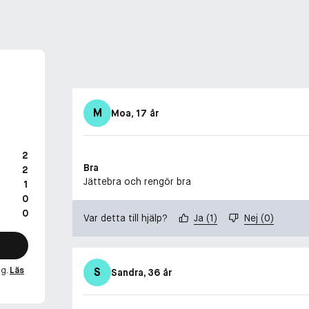
M
Moa
, 17 år
2
Bra
2
Jättebra och rengör bra
1
0
0
Var detta till hjälp?
Ja
(
1
)
Nej
(
0
)
ng.
Läs
S
Sandra
, 36 år