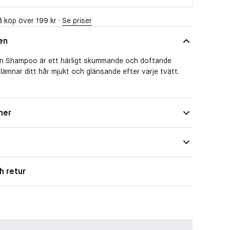
 köp över 199 kr ·
Se priser
en
n Shampoo är ett härligt skummande och doftande
mnar ditt hår mjukt och glänsande efter varje tvätt.
ner
nde schampot är berikat med hyaluronsyra och betain,
 håret och minskar kluvna toppar. Schampot innehåller
och veteprotein som bidrar till att upprätthålla hårets
h retur
kationer:
ain och hyaluronsyra som minskar kluvna toppar och