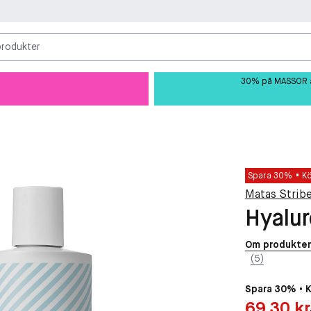
produkter
30% på MASSOR av 
Spara 30%
K
Matas Stribe
Hyalu
Om produkte
(5)
Spara 30% • 
Pris: 69,30 kr
69,30 kr