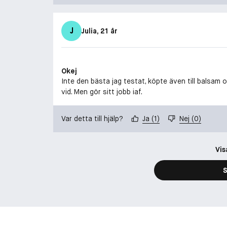
J
Julia
, 21 år
Okej
Inte den bästa jag testat, köpte även till balsam oc
vid. Men gör sitt jobb iaf.
Var detta till hjälp?
Ja
(
1
)
Nej
(
0
)
Vis
S