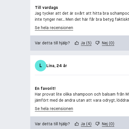
Till vardags
Jag tycker att det är svårt att hitta bra schampoo
inte tynger ner... Men det här får bra betyg faktiskt
Se hela recensionen
Var detta till hjälp?
Ja
(
5
)
Nej
(
0
)
L
Lina
, 24 år
En favorit!
Har provat lite olika shampoon och balsam från Ma
jämfört med de andra utan att vara odrygt, löddrar 
Se hela recensionen
Var detta till hjälp?
Ja
(
4
)
Nej
(
0
)