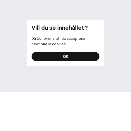
Innehåller glyc
Svanenmärket
Vegansk (utan 
Tillverkad i D
pH-värde: ca. 
Vill du se innehållet?
Då behöver vi att du accepterar
funktionella cookies
OK