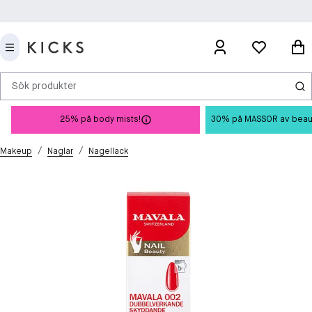
Sök produkter
25% på body mists!
30% på MASSOR av beauty 
/
/
Makeup
Naglar
Nagellack