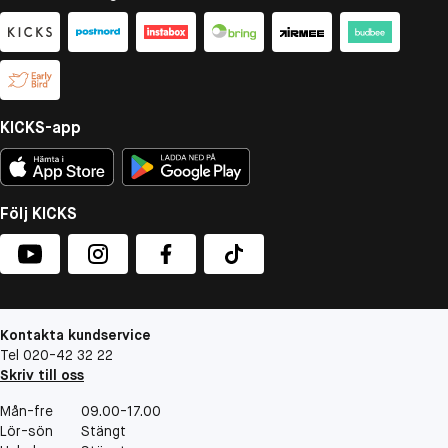
KICKS-app
Följ KICKS
Kontakta kundservice
Tel 020-42 32 22
Skriv till oss
Mån-fre
09.00-17.00
Lör-sön
Stängt