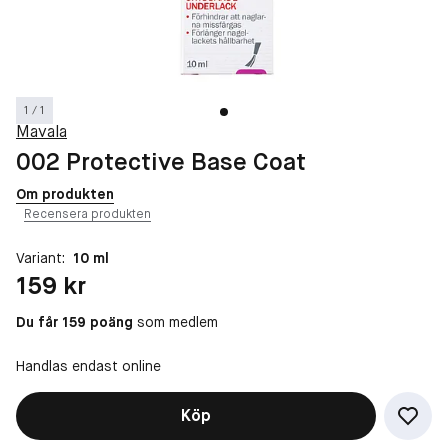
1 / 1
Mavala
002 Protective Base Coat
Om produkten
Recensera produkten
Variant:
10 ml
Pris: 159 kr
159 kr
Du får 159 poäng
som medlem
Handlas endast online
Köp