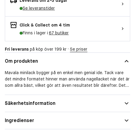
Leverans om 2-3 dagar
Se leveranstider
Click & Collect om 4 tim
Finns i lager i
67 butiker
Fri leverans
på köp över 199 kr ·
Se priser
Om produkten
Mavala minilack bygger på en enkel men genial ide. Tack vare
det mindre formatet hinner man använda nagellacket när det är
som allra bäst, vilket gör att även resultatet blir därefter. Det
är dock inte bara storleken som gjort Mavala minilack så
populärt - den fantastiska kvaliten och det enormt stora
Säkerhetsinformation
utbudet färger har placerat Mavala små nagellack helt i en
klass för sig.
Ingredienser