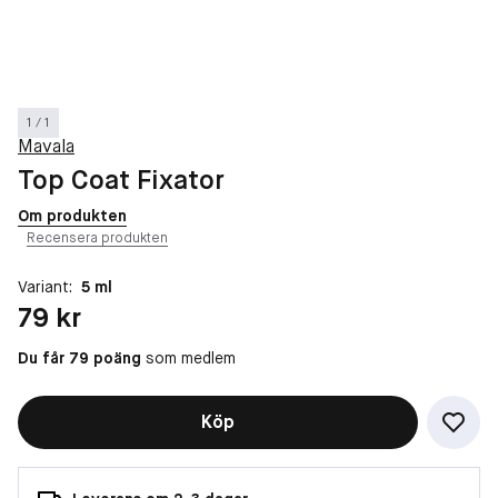
1 / 1
Mavala
Top Coat Fixator
Om produkten
Recensera produkten
Variant:
5 ml
Pris: 79 kr
79 kr
Du får 79 poäng
som medlem
Köp