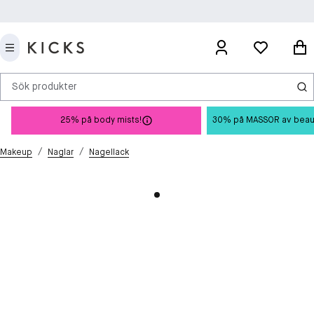
Sök produkter
25% på body mists!
30% på MASSOR av beauty 
/
/
Makeup
Naglar
Nagellack