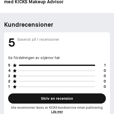
med KICKS Makeup Advisor
Kundrecensioner
5
Baserat på
1
recensioner
Se fördelningen av stjärnor här
5
1
4
0
3
0
2
0
1
0
Skriv en recension
Alla recensioner läses av KICKS kundservice innan publicering.
Läs mer