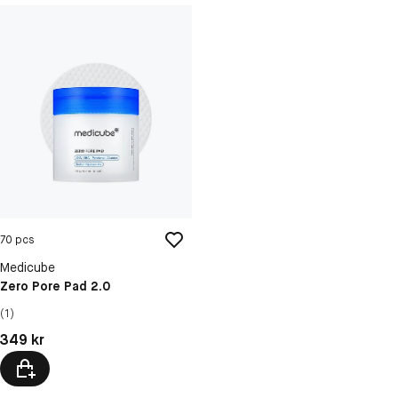
70 pcs
Medicube
Zero Pore Pad 2.0
(1)
Pris: 349 kr
349 kr