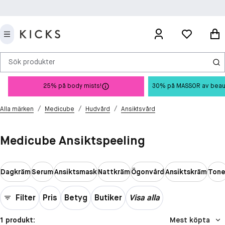
Sök produkter
25% på body mists!
30% på MASSOR av beauty 
/
/
/
Alla märken
Medicube
Hudvård
Ansiktsvård
Medicube Ansiktspeeling
Dagkräm
Serum
Ansiktsmask
Nattkräm
Ögonvård
Ansiktskräm
Tone
Filter
Pris
Betyg
Butiker
Visa alla
1 produkt:
Mest köpta