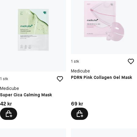
1 stk
Medicube
PDRN Pink Collagen Gel Mask
1 stk
Medicube
Super Cica Calming Mask
Pris: 42 kr
Pris: 69 kr
42 kr
69 kr