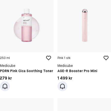
250 ml
Pink 1 stk
Medicube
Medicube
PDRN Pink Cica Soothing Toner
AGE-R Booster Pro Mini
Pris: 279 kr
Pris: 1 499 kr
279 kr
1 499 kr