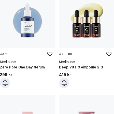
30 ml
3 x 10 ml
Medicube
Medicube
Zero Pore One Day Serum
Deep Vita C Ampoule 2.0
Pris: 299 kr
Pris: 415 kr
299 kr
415 kr