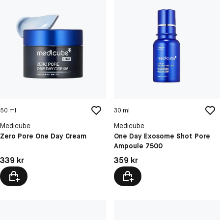
50 ml
30 ml
Medicube
Medicube
Zero Pore One Day Cream
One Day Exosome Shot Pore
Ampoule 7500
Pris: 339 kr
Pris: 359 kr
339 kr
359 kr