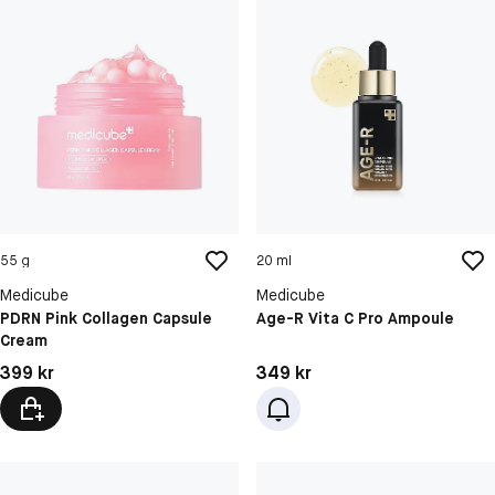
55 g
20 ml
Medicube
Medicube
PDRN Pink Collagen Capsule
Age-R Vita C Pro Ampoule
Cream
Pris: 399 kr
Pris: 349 kr
399 kr
349 kr