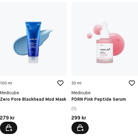
100 ml
30 ml
Medicube
Medicube
Zero Pore Blackhead Mud Mask
PDRN Pink Peptide Serum
(1)
Pris: 279 kr
Pris: 299 kr
279 kr
299 kr