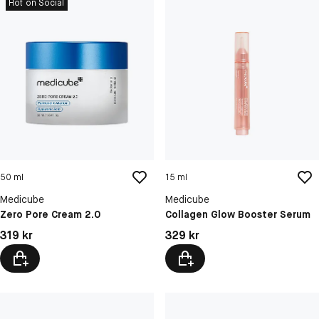
Hot on Social
50 ml
15 ml
Medicube
Medicube
Zero Pore Cream 2.0
Collagen Glow Booster Serum
Pris: 319 kr
Pris: 329 kr
319 kr
329 kr