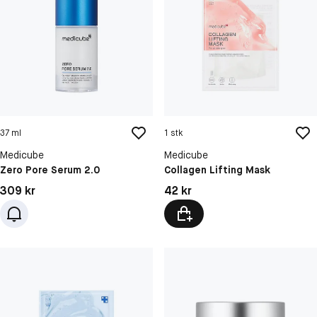
37 ml
1 stk
Medicube
Medicube
Zero Pore Serum 2.0
Collagen Lifting Mask
Pris: 309 kr
Pris: 42 kr
309 kr
42 kr