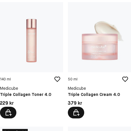
140 ml
50 ml
Medicube
Medicube
Triple Collagen Toner 4.0
Triple Collagen Cream 4.0
Pris: 229 kr
Pris: 379 kr
229 kr
379 kr