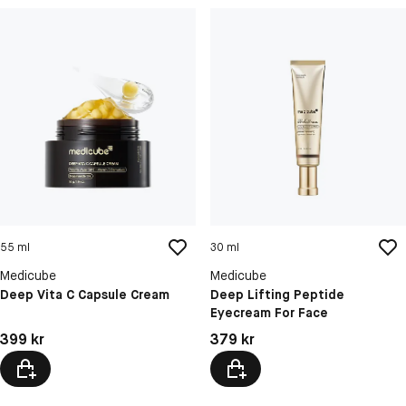
55 ml
30 ml
Medicube
Medicube
Deep Vita C Capsule Cream
Deep Lifting Peptide
Eyecream For Face
Pris: 399 kr
Pris: 379 kr
399 kr
379 kr