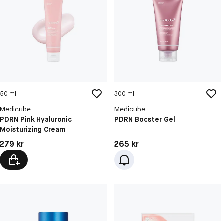
50 ml
300 ml
Medicube
Medicube
PDRN Pink Hyaluronic
PDRN Booster Gel
Moisturizing Cream
Pris: 279 kr
Pris: 265 kr
279 kr
265 kr