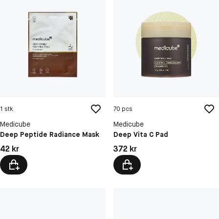
1 stk
70 pcs
Medicube
Medicube
Deep Peptide Radiance Mask
Deep Vita C Pad
Pris: 42 kr
Pris: 372 kr
42 kr
372 kr