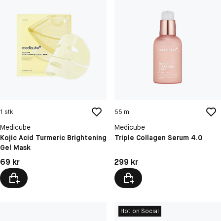
1 stk
55 ml
Medicube
Medicube
Kojic Acid Turmeric Brightening
Triple Collagen Serum 4.0
Gel Mask
Pris: 69 kr
Pris: 299 kr
69 kr
299 kr
Hot on Social