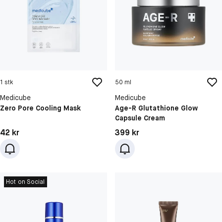
1 stk
50 ml
Medicube
Medicube
Zero Pore Cooling Mask
Age-R Glutathione Glow
Capsule Cream
Pris: 42 kr
Pris: 399 kr
42 kr
399 kr
Hot on Social