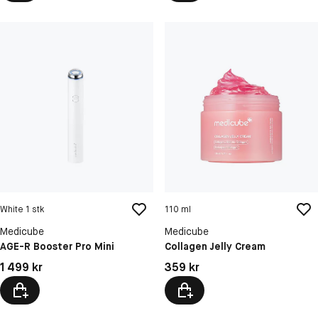
White 1 stk
110 ml
Medicube
Medicube
AGE-R Booster Pro Mini
Collagen Jelly Cream
Pris: 1 499 kr
Pris: 359 kr
1 499 kr
359 kr