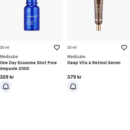
30 ml
30 ml
Medicube
Medicube
One Day Exosome Shot Pore
Deep Vita A Retinol Serum
Ampoule 2000
Pris: 329 kr
Pris: 379 kr
329 kr
379 kr