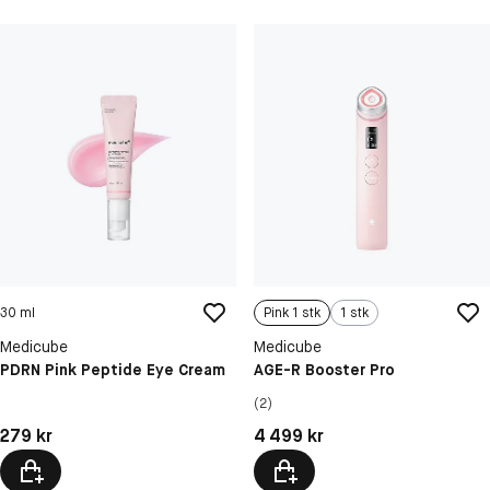
30 ml
Pink 1 stk
1 stk
Medicube
Medicube
PDRN Pink Peptide Eye Cream
AGE-R Booster Pro
(2)
Pris: 279 kr
Pris: 4 499 kr
279 kr
4 499 kr