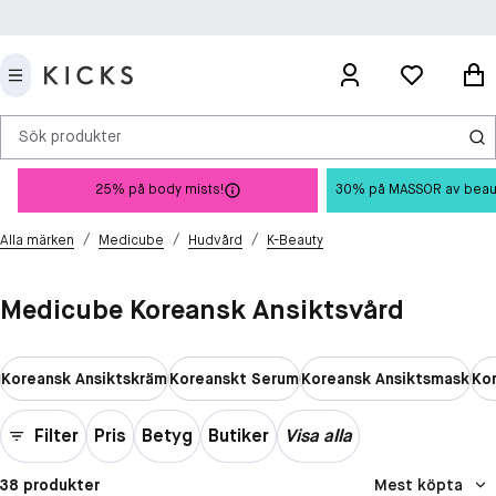
Sök produkter
25% på body mists!
30% på MASSOR av beauty 
/
/
/
Alla märken
Medicube
Hudvård
K-Beauty
Medicube Koreansk Ansiktsvård
Koreansk Ansiktskräm
Koreanskt Serum
Koreansk Ansiktsmask
Ko
Filter
Pris
Betyg
Butiker
Visa alla
38 produkter
Mest köpta