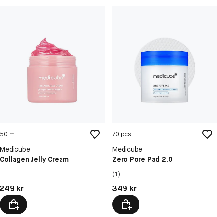
50 ml
70 pcs
Medicube
Medicube
Collagen Jelly Cream
Zero Pore Pad 2.0
(1)
Pris: 249 kr
Pris: 349 kr
249 kr
349 kr