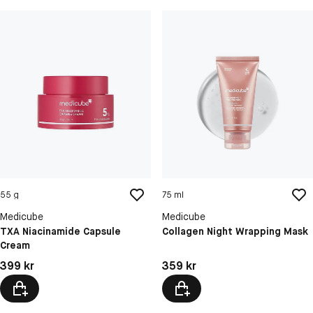
55 g
75 ml
Medicube
Medicube
TXA Niacinamide Capsule
Collagen Night Wrapping Mask
Cream
Pris: 399 kr
Pris: 359 kr
399 kr
359 kr