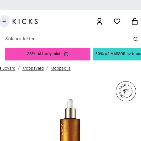
Sök produkter
25% på body mists!
30% på MASSOR av beauty 
/
/
Hudvård
Kroppsvård
Kroppsolja