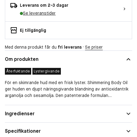
Leverans om 2-3 dagar
Se leveranstider
Ej tillgänglig
Med denna produkt får du
fri leverans
·
Se priser
Om produkten
Återfuktande
Lystergivande
För en skimrande hud med en frisk lyster. Shimmering Body Oil
ger huden en djupt näringsgivande blandning av antioxidantrik
arganolja och sesamolja. Den patenterade formulan
absorberas snabbt för att återuppliva och återfukta matt hud,
medan mjuka pärlemorskimrande mineraler ger ett strålande
Hudtyp
Normal
Ingredienser
utseende.
Egenskaper
Färgad, Återfuktande, Lystergivande
Doftsatt med Moroccanoils signaturdoft, en
Specifikationer
medelhavsinspirerad blandning av kryddig bärnsten och söta