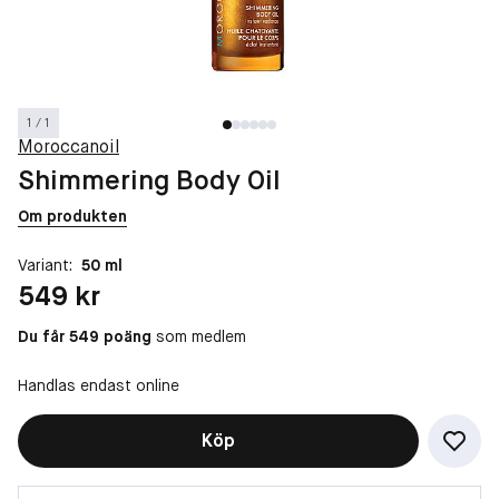
1 / 1
Moroccanoil
Shimmering Body Oil
Om produkten
Variant:
50 ml
Pris: 549 kr
549 kr
Du får 549 poäng
som medlem
Handlas endast online
Köp