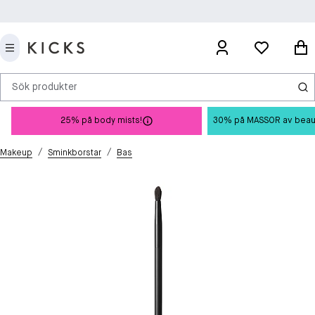
Sök produkter
25% på body mists!
30% på MASSOR av beauty 
/
/
Makeup
Sminkborstar
Bas