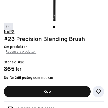
1 / 1
NARS
#23 Precision Blending Brush
Om produkten
Recensera produkten
Storlek:
#23
Pris: 365 kr
365 kr
Du får 365 poäng
som medlem
Köp