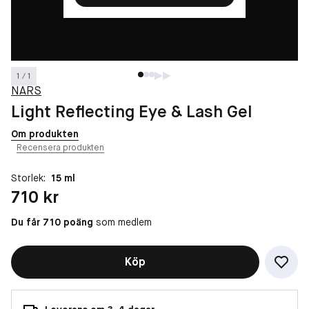
1 / 1
NARS
Light Reflecting Eye & Lash Gel
Om produkten
Recensera produkten
Storlek:
15 ml
Pris: 710 kr
710 kr
Du får 710 poäng
som medlem
Köp