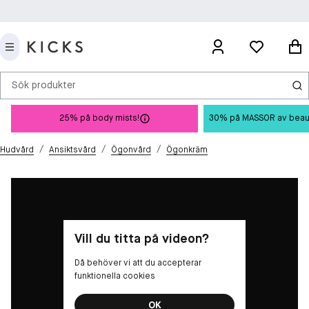
Sök produkter
25% på body mists!
30% på MASSOR av beauty 
/
/
/
Hudvård
Ansiktsvård
Ögonvård
Ögonkräm
Vill du titta på videon?
Då behöver vi att du accepterar
funktionella cookies
OK