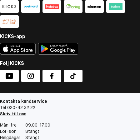
KICKS-app
Följ KICKS
Kontakta kundservice
Tel 020-42 32 22
Skriv till oss
Mån-fre
09.00-17.00
Lör-sön
Stängt
Helgdagar
Stängt