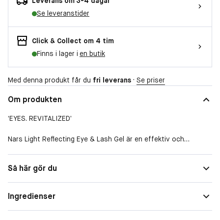
Leverans om 3-4 dagar
Se leveranstider
Click & Collect om 4 tim
Finns i lager i
en butik
Med denna produkt får du
fri leverans
·
Se priser
Om produkten
‘EYES. REVITALIZED’
Nars Light Reflecting Eye & Lash Gel är en effektiv och
snabbabsorberande gel som skonsamt vårdar området runt
ögonen och dina fransar med en allt-i-ett-formel! Den
Så här gör du
vitaliserar och vårdar det känsliga ögonområdet med ett unikt
fuktkomplex. Och den minimerar ’svullnad’ / påsar under
ögonen över tid. Formelen innehåller Hyaluronsyra, Peptider,
Ingredienser
Pro-Vitamin B5 som samverkar för jämna ut och ljusa upp
ögonen samtidig som du får fylligare, längre och tjockare