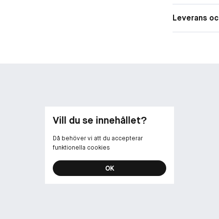
*Baserat på e
användning av
Leverans oc
Två tekniker m
• Den osynliga
och polymerer 
• Radiance Re
peptider och m
skadligt blått 
Vill du se innehållet?
Då behöver vi att du accepterar
funktionella cookies
OK