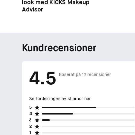
look med KICKS Makeup
Advisor
Kundrecensioner
4.5
Baserat på
12
recensioner
Se fördelningen av stjärnor här
5
4
3
2
1