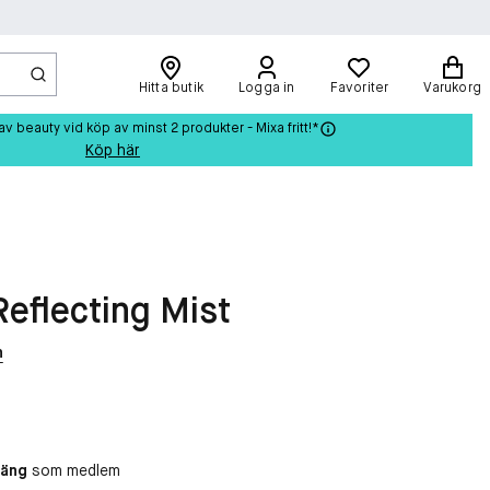
Hitta butik
Logga in
Favoriter
Varukorg
beauty vid köp av minst 2 produkter - Mixa fritt!*
Köp här
Reflecting Mist
n
oäng
som medlem