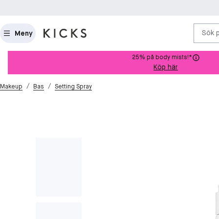
Sök 
Meny
25% på body mists!*
Köp här
/
/
Makeup
Bas
Setting Spray