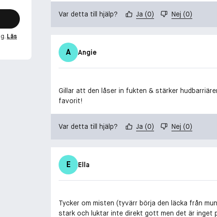
Var detta till hjälp?
Ja
(
0
)
Nej
(
0
)
ng.
Läs
A
Angie
Gillar att den låser in fukten & stärker hudbarriär
favorit!
Var detta till hjälp?
Ja
(
0
)
Nej
(
0
)
E
Ella
Tycker om misten (tyvärr börja den läcka från mu
stark och luktar inte direkt gott men det är inget 