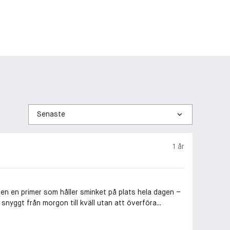
Sortera
efter
1 år
en en primer som håller sminket på plats hela dagen –
snyggt från morgon till kväll utan att överföra...