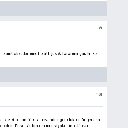
1 år
en, samt skyddar emot blått ljus & föroreningar. En klar
1 år
nstycket redan första användningen) lukten är ganska
problem. Priset är bra om munstycket inte läcker...