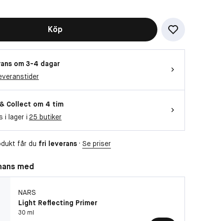
l
Köp
ans om 3-4 dagar
everanstider
 & Collect om 4 tim
s i lager i
25 butiker
dukt får du
fri leverans
·
Se priser
mans med
NARS
Light Reflecting Primer
30 ml