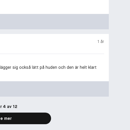
1 år
lägger sig också lätt på huden och den är helt klart
r 4 av 12
e mer