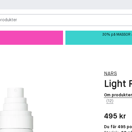
produkter
30% på MASSOR av 
NARS
Light 
Om produkte
(12)
Pris: 495 kr
495 kr
Du får 495 p