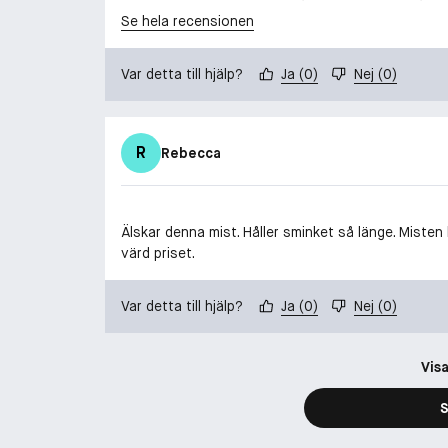
Se hela recensionen
Var detta till hjälp?
Ja
(
0
)
Nej
(
0
)
R
Rebecca
Älskar denna mist. Håller sminket så länge. Misten 
värd priset.
Var detta till hjälp?
Ja
(
0
)
Nej
(
0
)
Visa
S