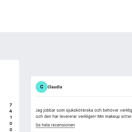
C
Claudia
7
Jag jobbar som sjuksköterska och behöver verklig
4
och den här levererar verkligen! Min makeup sitter 
1
0
Se hela recensionen
0