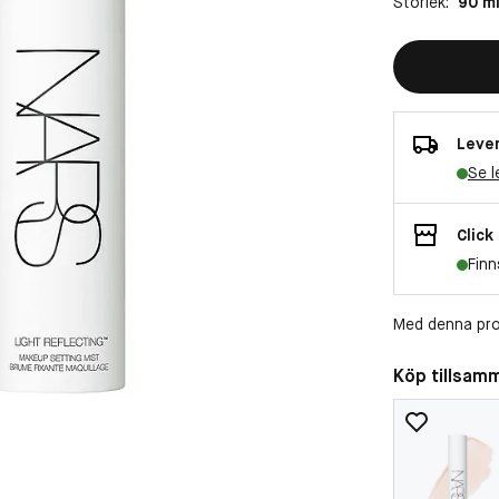
Storlek:
90 m
Lever
Se l
Click
Finn
Med denna pro
Köp tillsam