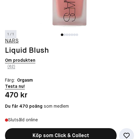
1 / 1
NARS
Liquid Blush
Om produkten
(62)
Färg:
Orgasm
Testa nu!
Pris: 470 kr
470 kr
Du får 470 poäng
som medlem
Slutsåld online
Köp som Click & Collect