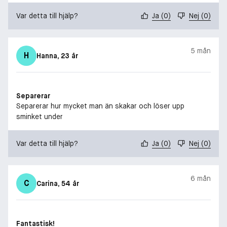
Var detta till hjälp?
Ja
(
0
)
Nej
(
0
)
5 mån
H
Hanna
, 23 år
Separerar
Separerar hur mycket man än skakar och löser upp
sminket under
Var detta till hjälp?
Ja
(
0
)
Nej
(
0
)
6 mån
C
Carina
, 54 år
Fantastisk!