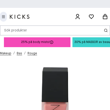
Sök produkter
25% på body mists!
30% på MASSOR av beauty 
/
/
Makeup
Bas
Rouge