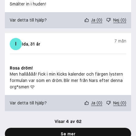
Smälter in i huden!
Var detta till hjälp?
Ja
(
0
)
Nej
(
0
)
7 mån
I
Ida
, 31 år
Rosa dröm!
Men hallåååå! Fick i min Kicks kalender och färgen lystern
formulan var som en dröm. Blir mer från Nars efter denna
org*smen 🩷
Var detta till hjälp?
Ja
(
0
)
Nej
(
0
)
Visar 4 av 62
Se mer