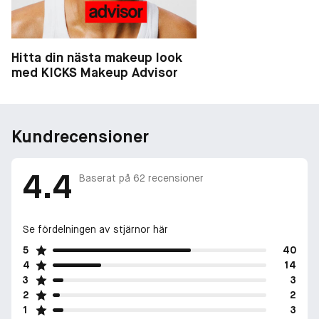
Hitta din nästa makeup look
med KICKS Makeup Advisor
Kundrecensioner
4.4
Baserat på
62
recensioner
Se fördelningen av stjärnor här
5
40
4
14
3
3
2
2
1
3