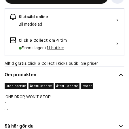
Slutsåld online
Bli meddelad
Click & Collect om 4 tim
Finns i lager i
11 butiker
Alltid
gratis
Click & Collect i Kicks butik ·
Se priser
Om produkten
Utan parfym
Återfuktande
Återfuktande
Lyster
‘ONE DROP, WON’T STOP’
-
NARS Liquid Blush är ett flytande rouge som smälter in i huden
och ger vacker glow som varar! Pumpa en gång för att få en
Egenskaper
Återfuktande
Så här gör du
perfekt mängd rouge för ett naturligt och ”felfritt” resultat.