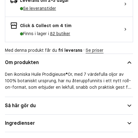
Leverans om 2-3 dagar
Se leveranstider
Click & Collect om 4 tim
Finns i lager i
82 butiker
Med denna produkt får du
fri leverans
·
Se priser
Om produkten
Den ikoniska Huile Prodigieuse®Or, med 7 värdefulla oljor av
100% botaniskt ursprung, har nu återuppfunnits i ett nytt roll-
on-format, som erbjuder en lekfull, snabb och praktisk gest för
oöverträffad sensorisk njutning.
Din skönhetsrutin, med dess beroendeframkallande doft av
Så här gör du
varm sand, förvandlas till en delikat massageupplevelse tack
vare den exakta, lättanvända roll-on-applikatorn.
Ingredienser
Den unika formulan, berikad med naturliga gyllene pärlpartiklar,
återfuktar, ger en satinfinish och lyser upp huden samt gör