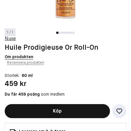
1 / 1
Nuxe
Huile Prodigieuse Or Roll-On
Om produkten
Recensera produkten
Storlek:
60 ml
Pris: 459 kr
459 kr
Du får 459 poäng
som medlem
Köp