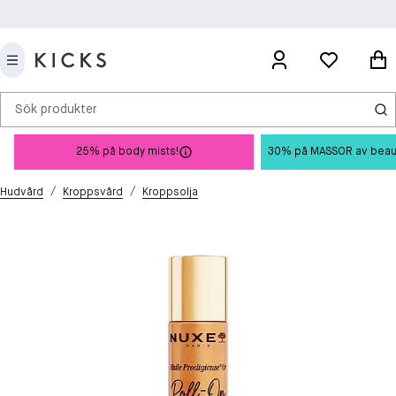
Sök produkter
25% på body mists!
30% på MASSOR av beauty 
/
/
Hudvård
Kroppsvård
Kroppsolja