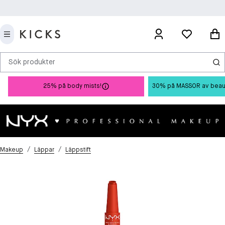
Sök produkter
25% på body mists!
30% på MASSOR av beauty 
/
/
Makeup
Läppar
Läppstift