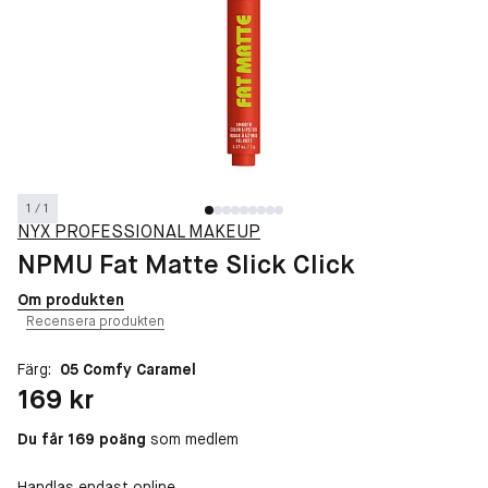
1 / 1
NYX PROFESSIONAL MAKEUP
NPMU Fat Matte Slick Click
Om produkten
Recensera produkten
Färg:
05 Comfy Caramel
Pris: 169 kr
169 kr
Du får 169 poäng
som medlem
Handlas endast online