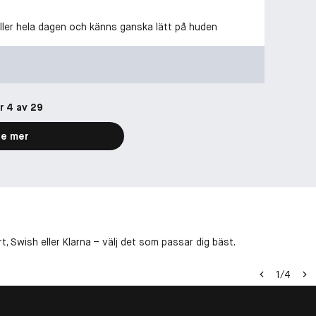
håller hela dagen och känns ganska lätt på huden
r 4 av 29
e mer
, Swish eller Klarna – välj det som passar dig bäst.
1
/
4