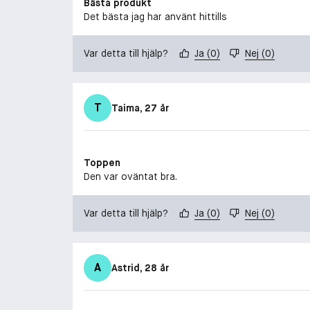
Bästa produkt
Det bästa jag har använt hittills
Var detta till hjälp?
Ja
(
0
)
Nej
(
0
)
T
Taima
, 27 år
Toppen
Den var oväntat bra.
Var detta till hjälp?
Ja
(
0
)
Nej
(
0
)
A
Astrid
, 28 år