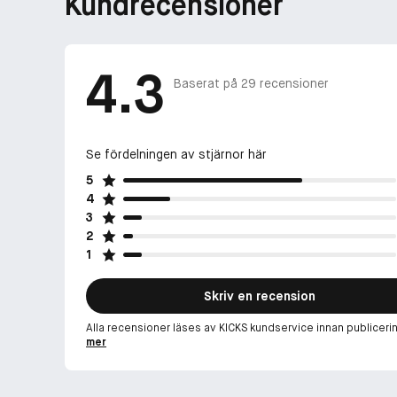
Kundrecensioner
4.3
Baserat på
29
recensioner
Se fördelningen av stjärnor här
5
4
3
2
1
Skriv en recension
Alla recensioner läses av KICKS kundservice innan publiceri
mer