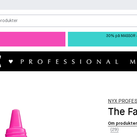
produkter
30% på MASSOR av 
NYX PROFE
The Fa
Om produkte
(29)