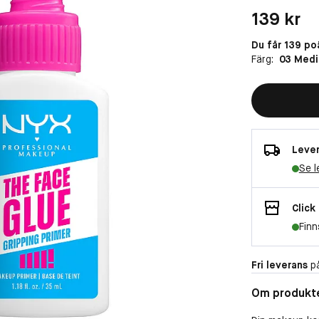
Pris: 139 kr
139 kr
Du får 139 po
Färg:
03 Med
Lever
Se l
Click
Finn
Fri leverans
på
Om produkt