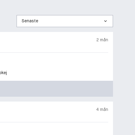
Sortera
efter
2 mån
okej
4 mån