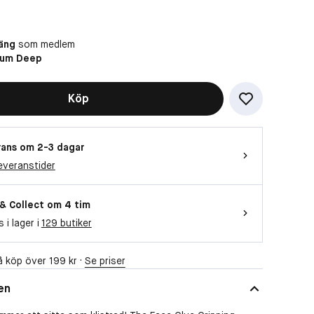
äng
som medlem
ium Deep
Köp
ans om 2-3 dagar
everanstider
 & Collect om 4 tim
s i lager i
129 butiker
 köp över 199 kr ·
Se priser
en