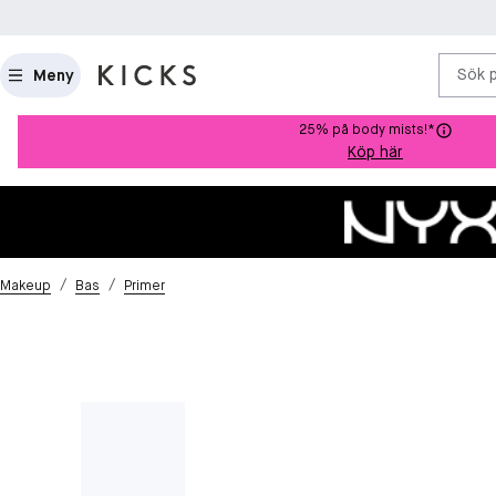
Sök 
Meny
25% på body mists!*
Köp här
/
/
Makeup
Bas
Primer