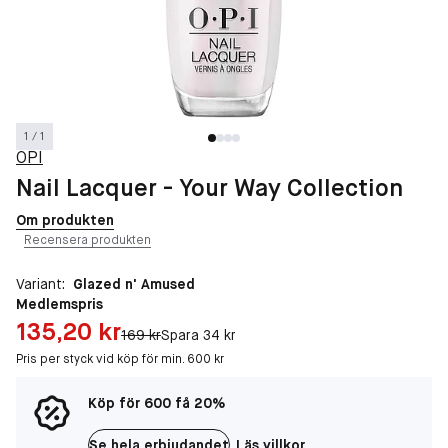
1 / 1
OPI
Nail Lacquer - Your Way Collection
Om produkten
Recensera produkten
Variant:
Glazed n' Amused
Medlemspris
Pris: 135,20 kr
135,20 kr
Original pris:
169 kr
Spara 34 kr
Pris per styck vid köp för min. 600 kr
Köp för 600 få 20%
Se hela erbjudandet
Läs villkor