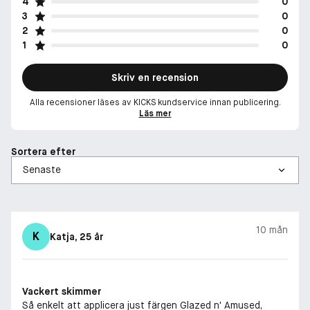
4
0
3
0
2
0
1
0
Skriv en recension
Alla recensioner läses av KICKS kundservice innan publicering.
Läs mer
Sortera efter
10 mån
K
Katja
, 25 år
Vackert skimmer
Så enkelt att applicera just färgen Glazed n' Amused,