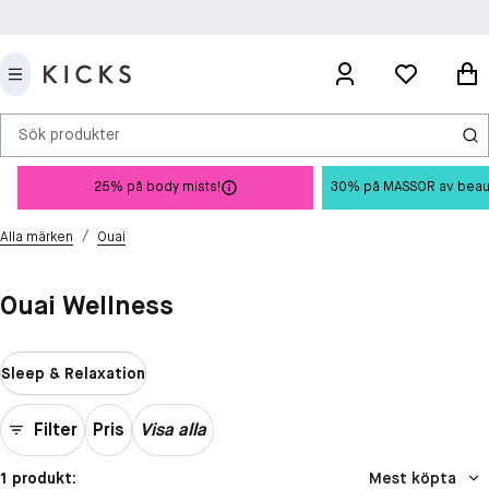
Sök produkter
25% på body mists!
30% på MASSOR av beauty 
/
Alla märken
Ouai
Ouai Wellness
Sleep & Relaxation
Filter
Pris
Visa alla
1 produkt:
Mest köpta