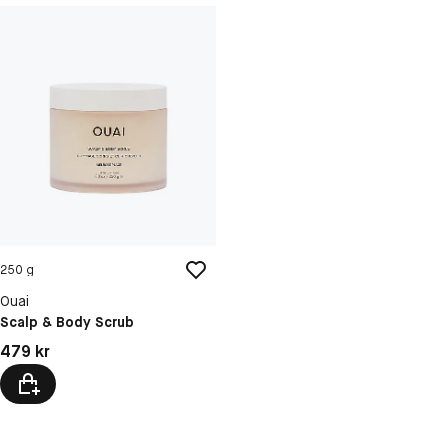
250 g
Ouai
Scalp & Body Scrub
Pris: 479 kr
479 kr