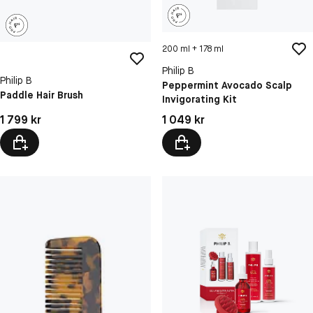
200 ml + 178 ml
Philip B
Philip B
Peppermint Avocado Scalp
Paddle Hair Brush
Invigorating Kit
Pris: 1 799 kr
Pris: 1 049 kr
1 799 kr
1 049 kr