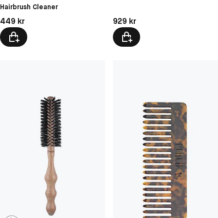
Hairbrush Cleaner
Pris: 449 kr
Pris: 929 kr
449 kr
929 kr