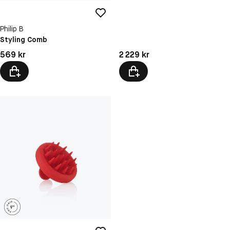
Philip B
Styling Comb
Pris: 569 kr
Pris: 2 229 kr
569 kr
2 229 kr