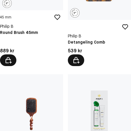
45 mm
Philip B
Round Brush 45mm
Philip B
Detangeling Comb
Pris: 889 kr
Pris: 539 kr
889 kr
539 kr