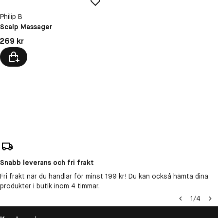
Philip B
Scalp Massager
Pris: 269 kr
269 kr
Snabb leverans och fri frakt
Fri frakt när du handlar för minst 199 kr! Du kan också hämta dina
produkter i butik inom 4 timmar.
1
/
4