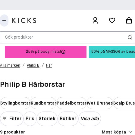
Sök produkter
25% på body mists!
30% på MASSOR av beauty 
/
/
Alla märken
Philip B
Hår
Philip B Hårborstar
Stylingborstar
Rundborstar
Paddelborstar
Wet Brushes
Scalp Bru
Filter
Pris
Storlek
Butiker
Visa alla
9 produkter
Mest köpta