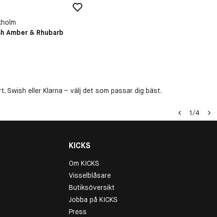
kholm
h Amber & Rhubarb
kr
, Swish eller Klarna – välj det som passar dig bäst.
1
/
4
KICKS
Om KICKS
Visselblåsare
Butiksöversikt
Jobba på KICKS
Press