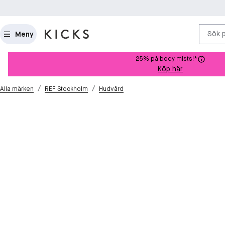
Sök 
Meny
25% på body mists!*
Köp här
/
/
Alla märken
REF Stockholm
Hudvård