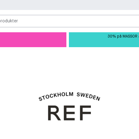
produkter
30% på MASSOR av 