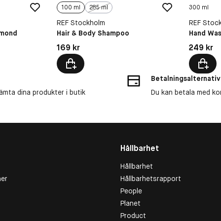
100 ml
285 ml
300 ml
REF Stockholm
REF Stoc
lmond
Hair & Body Shampoo
Hand Was
Pris: 169 kr
Pris: 249 
169 kr
249 kr
Betalningsalternativ
ämta dina produkter i butik
Du kan betala med kort
Hållbarhet
Hållbarhet
er
Hållbarhetsrapport
People
Planet
Product