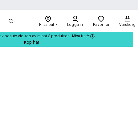
Hitta butik
Logga in
Favoriter
Varukorg
beauty vid köp av minst 2 produkter - Mixa fritt!*
Köp här