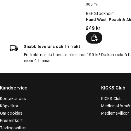
300 ml
REF Stockholm
Hand Wash Peach & A
Pris: 249 kr
249 kr
Snabb leverans och fri frakt
Fri frakt när du handlar för minst 199 kr! Du kan också h
inom 4 timmar.
Kundservice
KICKS Club
Kontakta oss
KICKS Club
Köpvillkor
Medlemsförmån
Om cookies
Medlemsvillkor
Presentkort
Tävlingsvillkor