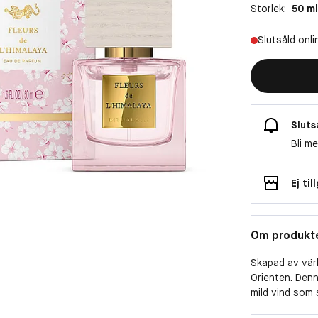
Storlek:
50 ml
Slutsåld onli
Sluts
Bli m
Ej til
Om produkt
Skapad av värl
Orienten. Denn
mild vind som s
heliga Tibet. 