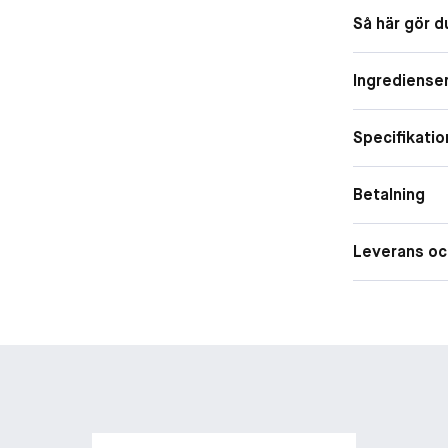
Himalaya-pion
Doftfamilj
Så här gör d
Bomullsmysk.Hä
fascinerande na
Ingrediense
Specifikatio
Betalning
Leverans oc