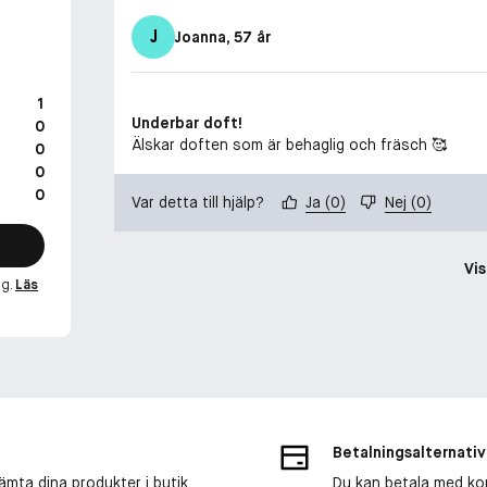
J
Joanna
, 57 år
1
Underbar doft!
0
Älskar doften som är behaglig och fräsch 🥰
0
0
0
Var detta till hjälp?
Ja
(
0
)
Nej
(
0
)
Vis
ng.
Läs
Betalningsalternativ
ämta dina produkter i butik
Du kan betala med kort