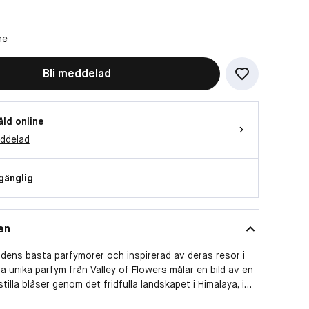
ne
Bli meddelad
åld online
eddelad
lgänglig
en
dens bästa parfymörer och inspirerad av deras resor i
a unika parfym från Valley of Flowers målar en bild av en
tilla blåser genom det fridfulla landskapet i Himalaya, i
Den kraftfulla doften av Vild Orkidé förenas naturligt med