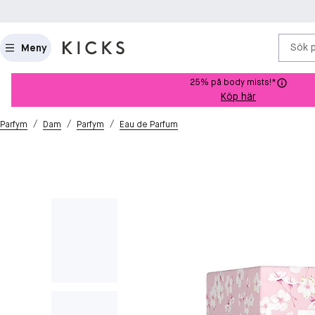
Sök 
Meny
25% på body mists!*
Köp här
/
/
/
Parfym
Dam
Parfym
Eau de Parfum