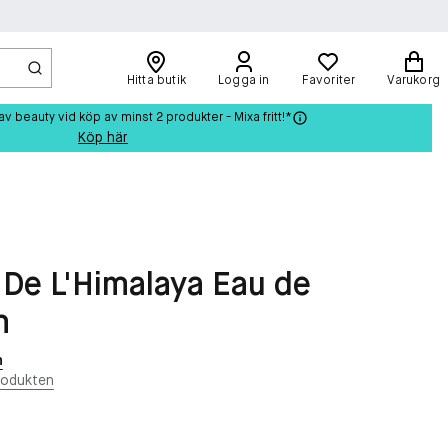
Hitta butik
Logga in
Favoriter
Varukorg
beauty vid köp av minst 2 produkter - Mixa fritt!*
Köp här
 De L'Himalaya Eau de
m
n
rodukten