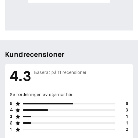
Kundrecensioner
4.3
Baserat på
11
recensioner
Se fördelningen av stjärnor här
5
6
4
3
3
1
2
1
1
0