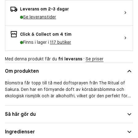
Leverans om 2-3 dagar
Se leveranstider
Click & Collect om 4 tim
Finns i lager i
117 butiker
Med denna produkt får du
fri leverans
·
Se priser
Om produkten
Blomstra får topp till tå med doftsprayen från The Ritual of
Sakura. Den har en förnyande doft av körsbärsblomma och
ekologisk rismjölk och är alkoholfri, vilket gör den perfekt för
känslig hud och säker att använda på textiler. Fira varje dag
som en ny början genom att komplettera med produkter från
Form
Spray
Så här gör du
samma ritual.
Doftfamilj
Blommig
Ingredienser