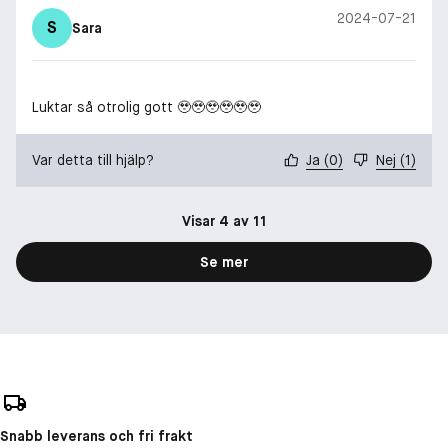
2024-07-21
S
Sara
Luktar så otrolig gott 🥹🥹🥹🥹🥹🥹
Var detta till hjälp?
Ja
(
0
)
Nej
(
1
)
Visar 4 av 11
Se mer
Snabb leverans och fri frakt