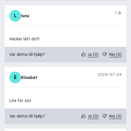
1 år
L
luna
Vacker lätt doft
Var detta till hjälp?
Ja
(
0
)
Nej
(
0
)
2024-07-24
E
Elisabet
Lite för söt
Var detta till hjälp?
Ja
(
0
)
Nej
(
0
)