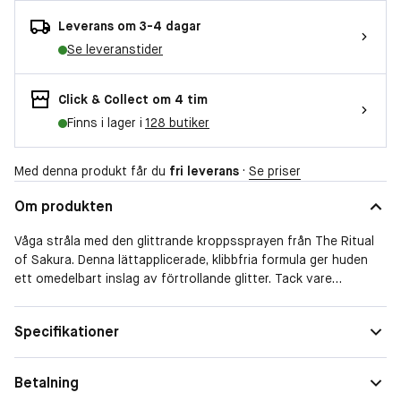
Leverans om 3-4 dagar
Se leveranstider
Click & Collect om 4 tim
Finns i lager i
128 butiker
Med denna produkt får du
fri leverans
·
Se priser
Om produkten
Våga stråla med den glittrande kroppssprayen från The Ritual
of Sakura. Denna lättapplicerade, klibbfria formula ger huden
ett omedelbart inslag av förtrollande glitter. Tack vare
formulan med tre olika nyanser av skimmer passar den alla
hudtoner, medan spraymunstycket gör den lätt att applicera
Specifikationer
var du än befinner dig. Produkten är berikad med vår
bästsäljande körsbärsblomsdoft och gör dig till en glittrande
doftsensation dagen lång.
Betalning