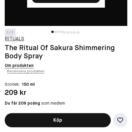
1 / 1
RITUALS
The Ritual Of Sakura Shimmering
Body Spray
Om produkten
Recensera produkten
Storlek:
150 ml
Pris: 209 kr
209 kr
Du får 209 poäng
som medlem
Köp