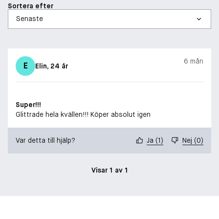
Sortera efter
6 mån
E
Elin
, 24 år
Super!!!
Glittrade hela kvällen!!! Köper absolut igen
Var detta till hjälp?
Ja
(
1
)
Nej
(
0
)
Visar 1 av 1