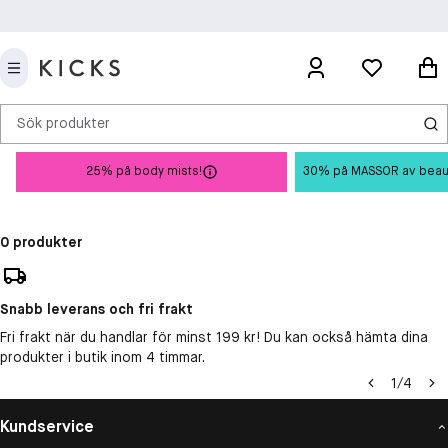
Sök produkter
25% på body mists!
30% på MASSOR av beauty 
0 produkter
Snabb leverans och fri frakt
Fri frakt när du handlar för minst 199 kr! Du kan också hämta dina
produkter i butik inom 4 timmar.
1
/
4
Kundservice