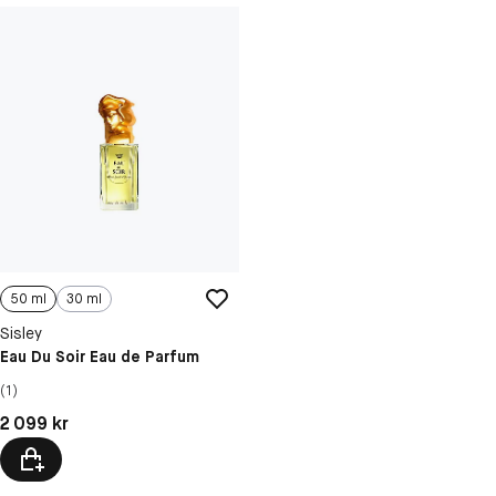
50 ml
30 ml
Sisley
Eau Du Soir Eau de Parfum
(1)
Pris: 2 099 kr
2 099 kr