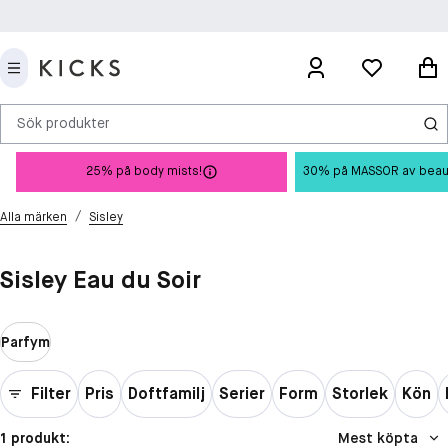
Sök produkter
25% på body mists!
30% på MASSOR av beauty 
/
Alla märken
Sisley
Sisley Eau du Soir
Parfym
Filter
Pris
Doftfamilj
Serier
Form
Storlek
Kön
1 produkt:
Mest köpta