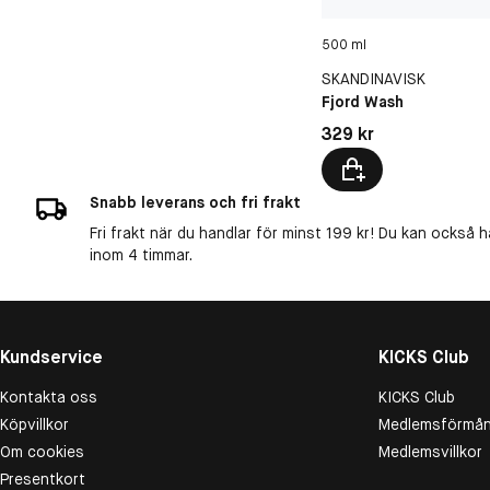
500 ml
SKANDINAVISK
Fjord Wash
Pris: 329 kr
329 kr
Snabb leverans och fri frakt
Fri frakt när du handlar för minst 199 kr! Du kan också h
inom 4 timmar.
Kundservice
KICKS Club
Kontakta oss
KICKS Club
Köpvillkor
Medlemsförmån
Om cookies
Medlemsvillkor
Presentkort