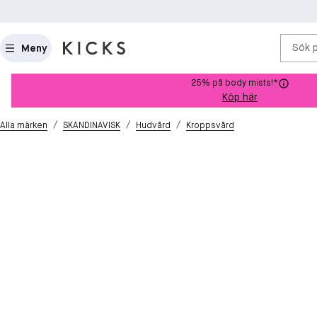
Sök 
Meny
25% på body mists!*
Köp här
/
/
/
Alla märken
SKANDINAVISK
Hudvård
Kroppsvård