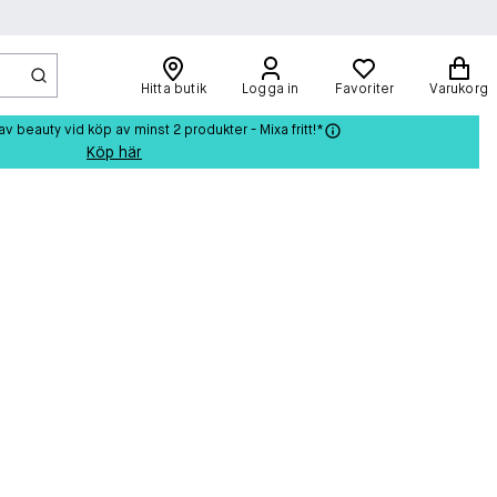
Hitta butik
Logga in
Favoriter
Varukorg
beauty vid köp av minst 2 produkter - Mixa fritt!*
Köp här