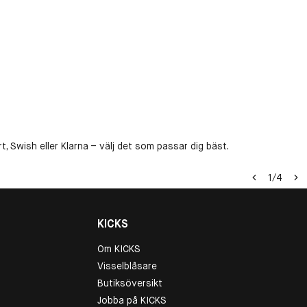
, Swish eller Klarna – välj det som passar dig bäst.
1
/
4
KICKS
Om KICKS
Visselblåsare
Butiksöversikt
Jobba på KICKS