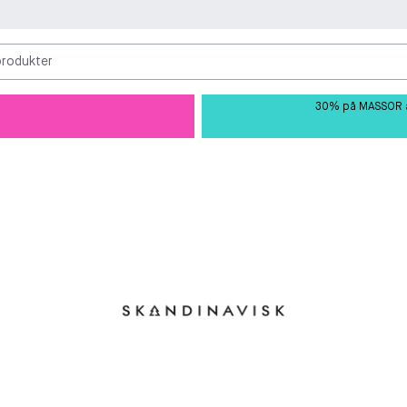
produkter
30% på MASSOR av 