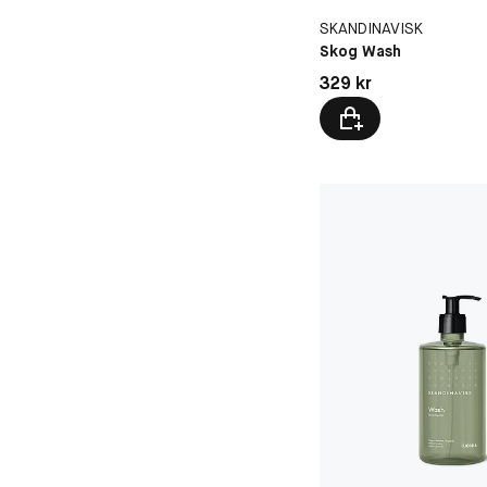
SKANDINAVISK
Skog Wash
Pris: 329 kr
329 kr