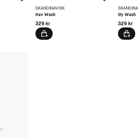
SKANDINAVISK
SKANDINA
Hav Wash
Øy Wash
Pris: 329 kr
Pris: 329 
329 kr
329 kr