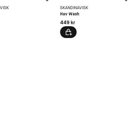
VISK
SKANDINAVISK
Hav Wash
kr
Pris: 449 kr
449 kr