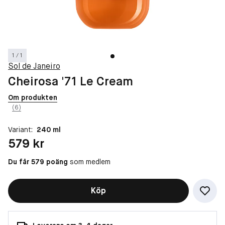
1 / 1
Sol de Janeiro
Cheirosa '71 Le Cream
Om produkten
(6)
Variant:
240 ml
Pris: 579 kr
579 kr
Du får 579 poäng
som medlem
Köp