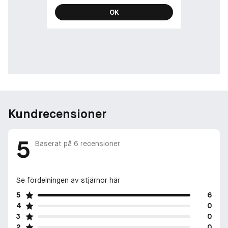
OK
Kundrecensioner
5
Baserat på
6
recensioner
Se fördelningen av stjärnor här
5
6
4
0
3
0
2
0