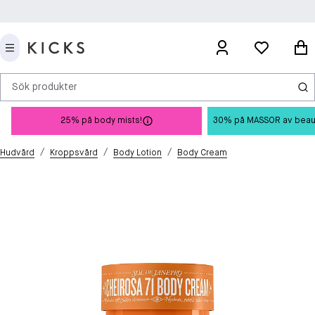
Sök produkter
25% på body mists!
30% på MASSOR av beauty 
/
/
/
Hudvård
Kroppsvård
Body Lotion
Body Cream