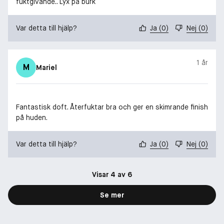
fuktgivande.. Lyx på burk
Var detta till hjälp?
Ja
(
0
)
Nej
(
0
)
1 år
M
Mariel
Fantastisk doft. Återfuktar bra och ger en skimrande finish
på huden.
Var detta till hjälp?
Ja
(
0
)
Nej
(
0
)
Visar 4 av 6
Se mer