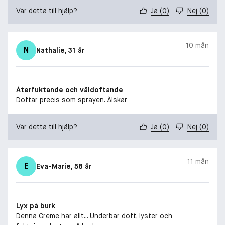
Var detta till hjälp?
Ja
(
0
)
Nej
(
0
)
10 mån
N
Nathalie
, 31 år
Återfuktande och väldoftande
Doftar precis som sprayen. Älskar
Var detta till hjälp?
Ja
(
0
)
Nej
(
0
)
11 mån
E
Eva-Marie
, 58 år
Lyx på burk
Denna Creme har allt... Underbar doft, lyster och