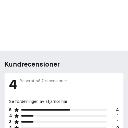
Kundrecensioner
4
Baserat på
7
recensioner
Se fördelningen av stjärnor här
5
4
4
1
3
1
2
0