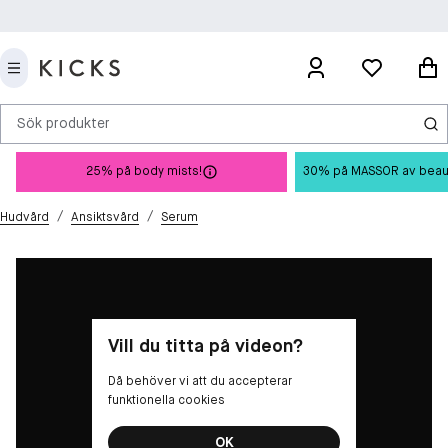
Sök produkter
25% på body mists!
30% på MASSOR av beauty 
/
/
Hudvård
Ansiktsvård
Serum
Vill du titta på videon?
Då behöver vi att du accepterar
funktionella cookies
OK