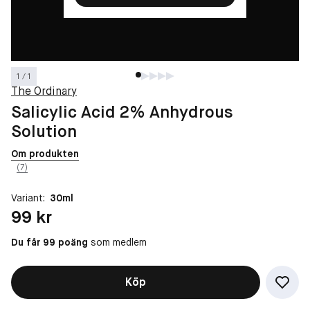
1 / 1
The Ordinary
Salicylic Acid 2% Anhydrous
Solution
Om produkten
(7)
Variant:
30ml
Pris: 99 kr
99 kr
Du får 99 poäng
som medlem
Köp