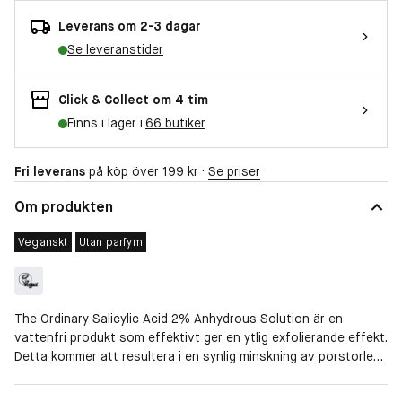
Leverans om 2-3 dagar
Se leveranstider
Click & Collect om 4 tim
Finns i lager i
66 butiker
Fri leverans
på köp över 199 kr ·
Se priser
Om produkten
Veganskt
Utan parfym
The Ordinary Salicylic Acid 2% Anhydrous Solution är en
vattenfri produkt som effektivt ger en ytlig exfolierande effekt.
Detta kommer att resultera i en synlig minskning av porstorlek,
jämnare hudstruktur, jämnare hudton samt ökad lyster över tid.
Hudtyp
Normal, Kombinerad, Fet