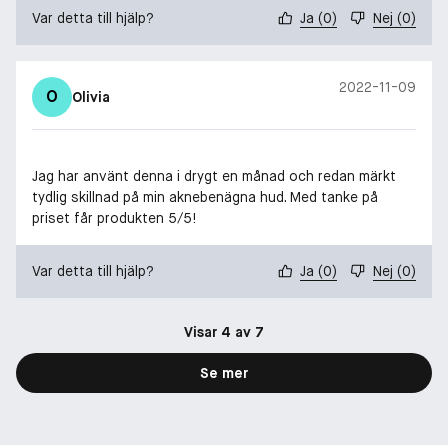
Var detta till hjälp?
Ja
(
0
)
Nej
(
0
)
2022-11-09
O
Olivia
Jag har använt denna i drygt en månad och redan märkt
tydlig skillnad på min aknebenägna hud. Med tanke på
priset får produkten 5/5!
Var detta till hjälp?
Ja
(
0
)
Nej
(
0
)
Visar 4 av 7
Se mer