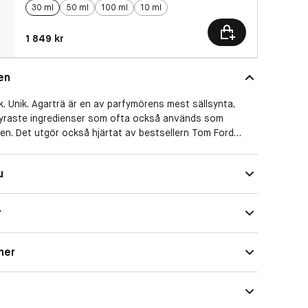
30 ml
50 ml
100 ml
10 ml
Pris: 1 849 kr
1 849 kr
en
k. Unik. Agarträ är en av parfymörens mest sällsynta,
yraste ingredienser som ofta också används som
len. Det utgör också hjärtat av bestsellern Tom Ford
 Oud Wood. Exotiskt rosenträ och kardemumma bildar det
rycket som följs av en förening av utsökt agarträ,
Spray
u
 vetiver. Tonkaböna och ambra ger doften värme och
Träig
en underbart fräscha doften med sina härliga inslag av
 sveper sig kring din kropp och ger ny energi. Användning:
r
r Body Spray över hela kroppen. Undvik ansikte och
: Sällsynt oudträ, sandelträ, kinesisk peppar, rosenträ,
ilj
ner