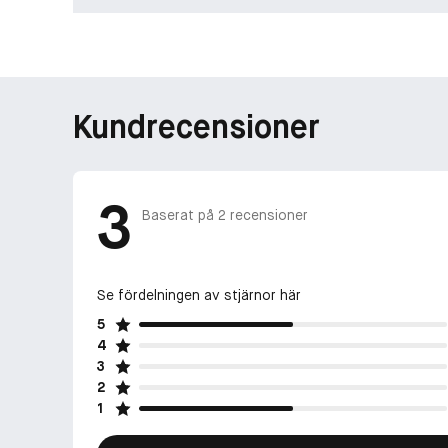
Kundrecensioner
3
Baserat på
2
recensioner
Se fördelningen av stjärnor här
5
4
3
2
1