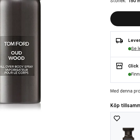
Storlek:
150 m
Lever
Se l
Click
Finn
Med denna pro
Köp tillsam