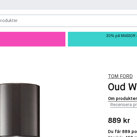
produkter
30% på MASSOR av 
TOM FORD
Oud Wo
Om produkte
Recensera p
Pris: 889 kr
889 kr
Du får 889 p