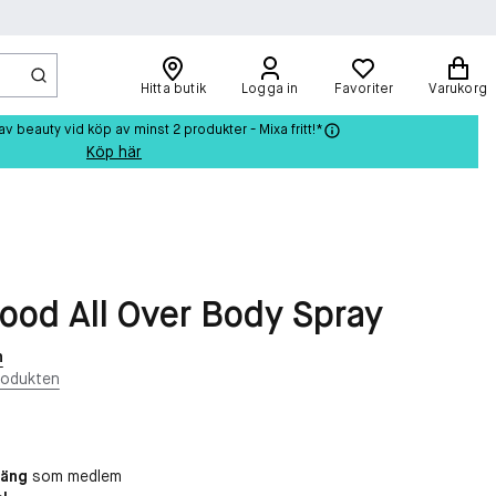
Hitta butik
Logga in
Favoriter
Varukorg
beauty vid köp av minst 2 produkter - Mixa fritt!*
Köp här
od All Over Body Spray
n
rodukten
oäng
som medlem