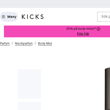
Sök 
Meny
25% på body mists!*
Köp här
/
/
Parfym
Nischparfym
Body Mist