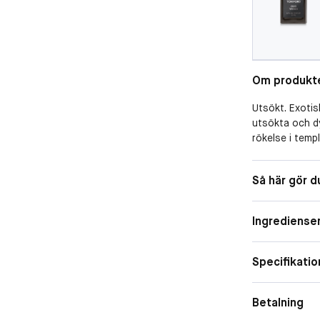
Om produkt
Utsökt. Exotis
utsökta och d
rökelse i temp
Private Blend
första doftint
Form
Så här gör d
sandelträ och
Doftfamilj
sensualitet. D
utsökt agarträ
Ingrediense
Spraya All Ove
ögon.Doftnoter
tonkaböna, van
Specifikatio
Betalning