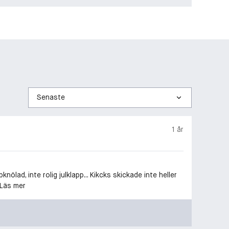
Sortera
efter
1 år
lad, inte rolig julklapp... Kikcks skickade inte heller
 Läs mer