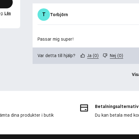
ng.
Läs
T
Torbjörn
Passar mig super!
Var detta till hjälp?
Ja
(
0
)
Nej
(
0
)
Vis
Betalningsalternativ
ämta dina produkter i butik
Du kan betala med kort