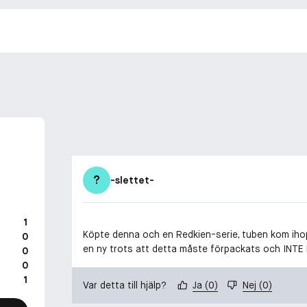
?
-slettet-
1
Köpte denna och en Redkien-serie, tuben kom ihopknö
0
en ny trots att detta måste förpackats och INTE
0
0
1
Var detta till hjälp?
Ja
(
0
)
Nej
(
0
)