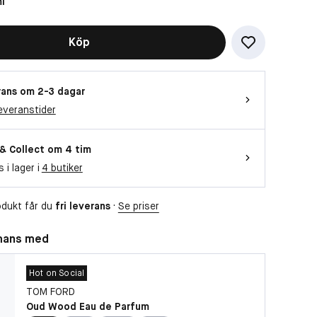
l
Köp
ans om 2-3 dagar
everanstider
 & Collect om 4 tim
s i lager i
4 butiker
dukt får du
fri leverans
·
Se priser
mans med
Hot on Social
TOM FORD
Oud Wood Eau de Parfum