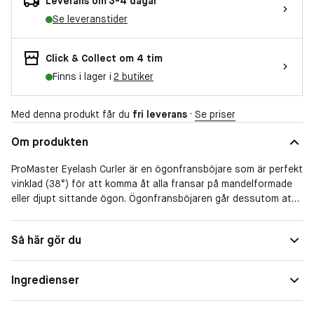
Leverans om 3-4 dagar
Se leveranstider
Click & Collect om 4 tim
Finns i lager i
2 butiker
Med denna produkt får du
fri leverans
·
Se priser
Om produkten
ProMaster Eyelash Curler är en ögonfransböjare som är perfekt
vinklad (38°) för att komma åt alla fransar på mandelformade
eller djupt sittande ögon. Ögonfransböjaren går dessutom att
öppna upp riktigt stort, så det är enkelt att få tag på och böja
alla ögonfransar. Det ergonomiska och lite bredare handtaget
Så här gör du
ger maximal komfort och kontroll vid användning. Den rundande
silikonkudden (tre extra silikonkuddar ingår) är hypoallergen.
Ingredienser
• Ögonfransböjare för mandelformade eller djupt sittande ögon
• Går att öppna stort för att få tag på alla fransar