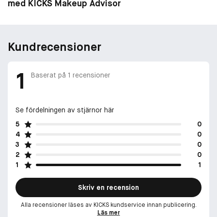
med KICKS Makeup Advisor
Kundrecensioner
1
Baserat på
1
recensioner
Se fördelningen av stjärnor här
5
0
4
0
3
0
2
0
1
1
Skriv en recension
Alla recensioner läses av KICKS kundservice innan publicering.
Läs mer