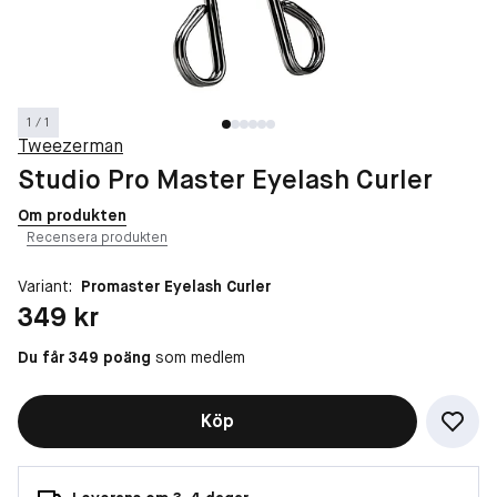
1 / 1
Tweezerman
Studio Pro Master Eyelash Curler
Om produkten
Recensera produkten
Variant:
Promaster Eyelash Curler
Pris: 349 kr
349 kr
Du får 349 poäng
som medlem
Köp