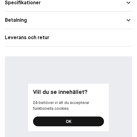
• Brett handtag för maximal komfort och kontroll
Specifikationer
• Hypoallergen silikonkudde
• Tre extra silikonkuddar ingår
Betalning
Tips!
Använder du ögonfransböjaren dagligen rekommenderar vi att
Leverans och retur
du byter silikonkudde var tredje månad, samt att du byter ut din
ögonfransböjare en gång per år.
Vill du se innehållet?
Då behöver vi att du accepterar
funktionella cookies
OK