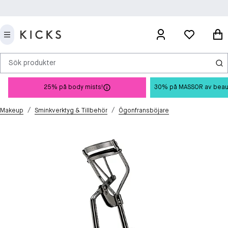
Sök produkter
25% på body mists!
30% på MASSOR av beauty 
/
/
Makeup
Sminkverktyg & Tillbehör
Ögonfransböjare