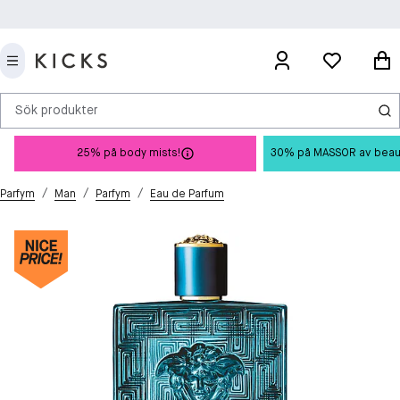
Sök produkter
25% på body mists!
30% på MASSOR av beauty 
/
/
/
Parfym
Man
Parfym
Eau de Parfum