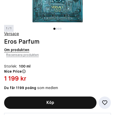
1 / 1
Versace
Eros Parfum
Om produkten
Recensera produkten
Storlek:
100 ml
Nice Price
Pris: 1 199 kr
1 199 kr
Du får 1199 poäng
som medlem
Köp