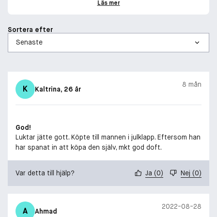
Läs mer
Sortera efter
8 mån
K
Kaltrina
, 26 år
God!
Luktar jätte gott. Köpte till mannen i julklapp. Eftersom han
har spanat in att köpa den själv, mkt god doft.
Var detta till hjälp?
Ja
(
0
)
Nej
(
0
)
2022-08-28
A
Ahmad