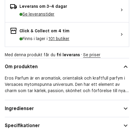
Leverans om 3-4 dagar
Se leveranstider
Click & Collect om 4 tim
Finns i lager i
101 butiker
Med denna produkt får du
fri leverans
·
Se priser
Om produkten
Eros Parfum är en aromatisk, orientalisk och kraftfull parfym i
Versaces mytomspunna universum. Den har ett element av
charm som tar kärlek, passion, skönhet och förförelse till nya
höjder. Doften öppnar med sval citrus från mandarin, citron och
litsea cubeba, följt av ett djupt, aromatiskt och orientaliskt
Form
Spray
Ingredienser
hjärta. Mystiska tränoter ger fyllighet och frammanar en
Doftfamilj
Aromatisk
beroendeframkallande, intensiv sensualitet. Ett ljust spår
kontrasterar de mystiska tränoterna, vilket förstärker varje
Specifikationer
enskild doftnot och för doften till sin klimax.