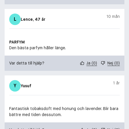
10 mån
L
Lence
, 47 år
PARFYM
Den bästa parfym håller länge.
Var detta till hjälp?
Ja
(
0
)
Nej
(
0
)
1 år
Y
Yusuf
Fantastisk tobaksdoft med honung och lavender. Blir bara
bättre med tiden dessutom.