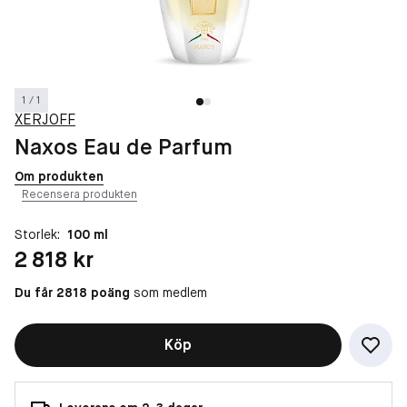
1 / 1
XERJOFF
Naxos Eau de Parfum
Om produkten
Recensera produkten
Storlek:
100 ml
Pris: 2 818 kr
2 818 kr
Du får 2818 poäng
som medlem
Köp