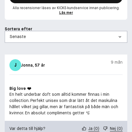
Alla recensioner läses av KICKS kundservice innan publicering.
Läs mer
Sortera efter
9 mån
J
Jonna
, 57 år
Big love ❤️
En helt underbar doft som alltid kommer finnas i min
collection. Perfekt unisex som drar lätt åt det maskulina
hållet vilket jag gillar, men är fantastisk på både män och
kvinnor. En absolut compliments getter 🫧
Var detta till hjälp?
Ja
(
0
)
Nej
(
0
)