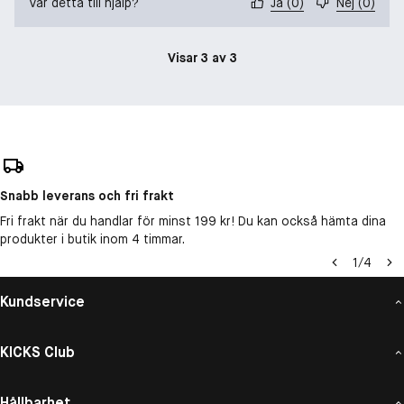
Var detta till hjälp?
Ja
(
0
)
Nej
(
0
)
Visar 3 av 3
Snabb leverans och fri frakt
Fri frakt när du handlar för minst 199 kr! Du kan också hämta dina
produkter i butik inom 4 timmar.
1
/
4
Kundservice
KICKS Club
Hållbarhet