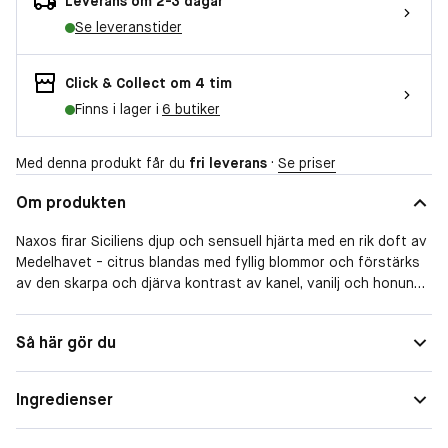
Leverans om 2-3 dagar
Se leveranstider
Click & Collect om 4 tim
Finns i lager i
6 butiker
Med denna produkt får du
fri leverans
·
Se priser
Om produkten
Naxos firar Siciliens djup och sensuell hjärta med en rik doft av
Medelhavet - citrus blandas med fyllig blommor och förstärks
av den skarpa och djärva kontrast av kanel, vanilj och honung.
Toppnoter: Bergamott, Citron, Lavendel
Form
Spray
Så här gör du
Hjärtnoter: Jasmin Sambac, Kanel, Honung, Kashmirträ
Doftfamilj
Träig
Basnoter: Tobak, Tonkaböna, Vanilj
Ingredienser