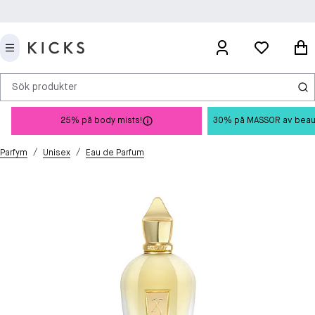
Sök produkter
25% på body mists!
30% på MASSOR av beauty 
/
/
Parfym
Unisex
Eau de Parfum