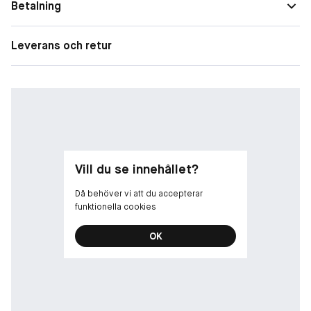
Vit oudackord, Varm jord, Rikt och krämigt sandelträ, Ljusa
Betalning
träslag, Ljus mysk Samtliga produkter från Zarko är veganska.
Leverans och retur
Vill du se innehållet?
Då behöver vi att du accepterar
funktionella cookies
OK