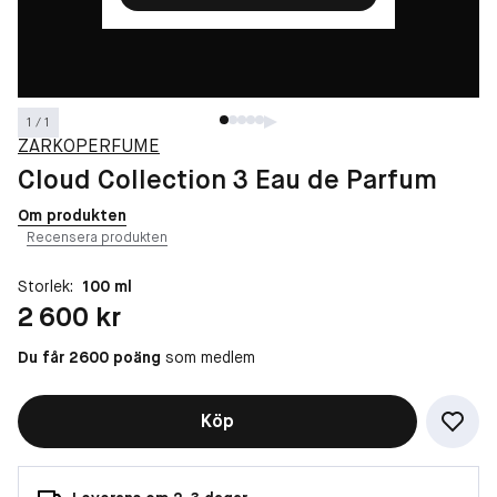
1 / 1
ZARKOPERFUME
Cloud Collection 3 Eau de Parfum
Om produkten
Recensera produkten
Storlek:
100 ml
Pris: 2 600 kr
2 600 kr
Du får 2600 poäng
som medlem
Köp