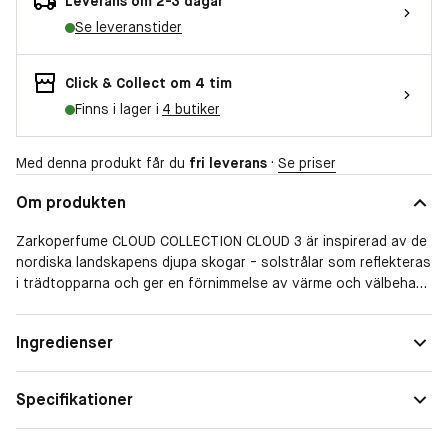
Leverans om 2-3 dagar
Se leveranstider
Click & Collect om 4 tim
Finns i lager i
4 butiker
Med denna produkt får du
fri leverans
·
Se priser
Om produkten
Zarkoperfume CLOUD COLLECTION CLOUD 3 är inspirerad av de
nordiska landskapens djupa skogar - solstrålar som reflekteras
i trädtopparna och ger en förnimmelse av värme och välbehag.
Doftnoterna vill förföra dig och ta dig till ett tillstånd av lugn,
där varje sekund varar ett årtusende. Skaka i 4 sekunder innan
Form
Spray
Ingredienser
användning. Förvaras i rumstemperatur och ej i direkt solljus.
Doftfamilj
Träig
Produkten innehåller rättvisemärkta råvaror. Producerad i
Danmark. Toppnoter: Danskt färskrivet päron, Ackord från
Specifikationer
mandarin och danska bär Hjärtnoter: Mörk rosackord, Varm
ozon, Vit magnolia, Tulpan Basnoter: Svart Madagaskarvanilj,