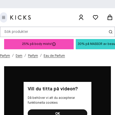
Sök produkter
25% på body mists!
30% på MASSOR av beauty 
/
/
/
Parfym
Dam
Parfym
Eau de Parfum
Vill du titta på videon?
Då behöver vi att du accepterar
funktionella cookies
OK