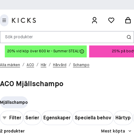
Sök produkter
20% vid köp över 600 kr - Summer STEAL!
25% på body
/
/
/
/
Alla märken
ACO
Hår
Hårvård
Schampo
ACO Mjällschampo
Mjällschampo
Filter
Serier
Egenskaper
Speciella behov
Hårtyp
2 produkter
Mest köpta