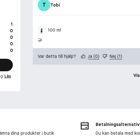
T
Tobi
1
100 ml
0
0
🤝
0
0
Var detta till hjälp?
Ja
(
0
)
Nej
(
1
)
Vis
ng.
Läs
Betalningsalternativ
ämta dina produkter i butik
Du kan betala med kort