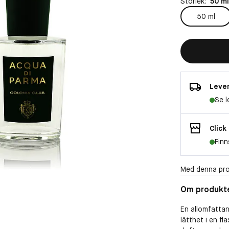
Storlek:
50 ml
50 ml
Lever
Se l
Click
Finn
Med denna pro
Om produkt
En allomfattan
lätthet i en f