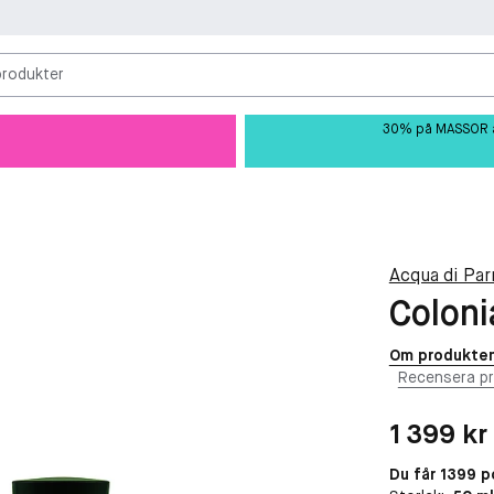
produkter
30% på MASSOR av 
Acqua di Pa
Coloni
Om produkte
Recensera p
Pris: 1 399 kr
1 399 kr
Du får 1399 