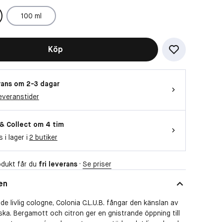
100 ml
Köp
ans om 2-3 dagar
everanstider
 & Collect om 4 tim
s i lager i
2 butiker
dukt får du
fri leverans
·
Se priser
en
de livlig cologne, Colonia C.L.U.B. fångar den känslan av
laska. Bergamott och citron ger en gnistrande öppning till