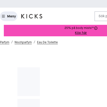
Sök 
Meny
25% på body mists!*
Köp här
/
/
Parfym
Nischparfym
Eau De Toilette