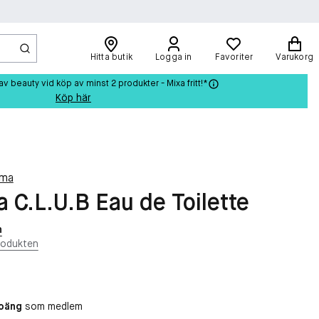
Hitta butik
Logga in
Favoriter
Varukorg
beauty vid köp av minst 2 produkter - Mixa fritt!*
Köp här
rma
a C.L.U.B Eau de Toilette
n
rodukten
poäng
som medlem