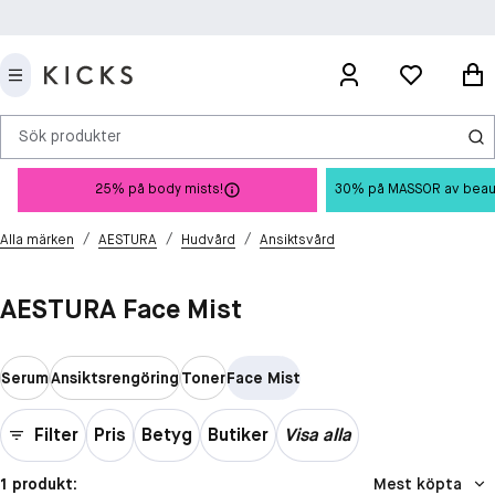
Sök produkter
25% på body mists!
30% på MASSOR av beauty 
/
/
/
Alla märken
AESTURA
Hudvård
Ansiktsvård
AESTURA Face Mist
Serum
Ansiktsrengöring
Toner
Face Mist
Filter
Pris
Betyg
Butiker
Visa alla
1 produkt:
Mest köpta