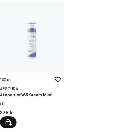
120 ml
AESTURA
Atobarrier365 Cream Mist
(1)
Pris: 275 kr
275 kr