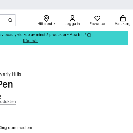
Hitta butik
Logga in
Favoriter
Varukorg
beauty vid köp av minst 2 produkter - Mixa fritt!*
Köp här
erly Hills
Pen
n
rodukten
oäng
som medlem