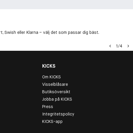
, Swish eller Klarna – välj det som passar dig bäst.
1
/
4
KICKS
Om KICKS
Visselblåsare
Butiksöversikt
Jobba på KICKS
Press
Integritetspolicy
KICKS-app