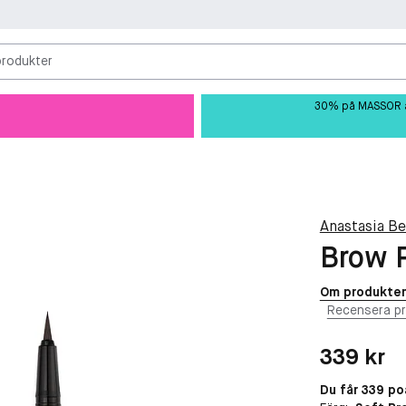
produkter
30% på MASSOR av 
Anastasia Bev
Brow 
Om produkte
Recensera p
Pris: 339 kr
339 kr
Du får 339 p