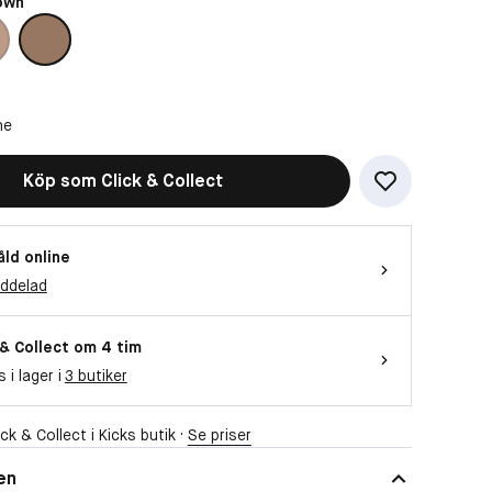
own
ne
Köp som Click & Collect
åld online
eddelad
 & Collect om 4 tim
s i lager i
3 butiker
ck & Collect i Kicks butik ·
Se priser
en