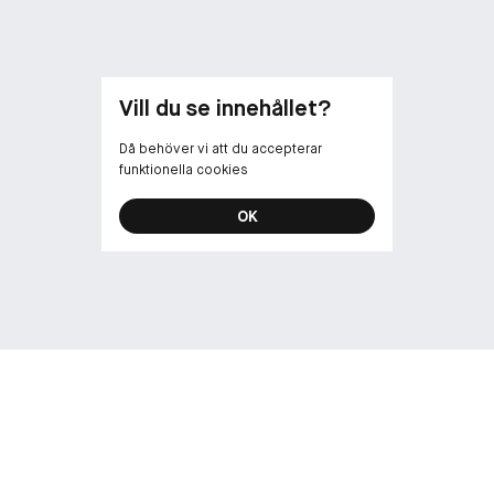
• Den specialu
område och är i
• Finns i nio 
undertoner.
Vill du se innehållet?
-
Då behöver vi att du accepterar
funktionella cookies
NYANSBESKRI
Blonde – För 
OK
Caramel – För 
Taupe – För lj
undertoner
Soft Brown – F
Medium Brown 
Chocolate – F
Dark Brown – 
Ebony – För s
Granite – För 