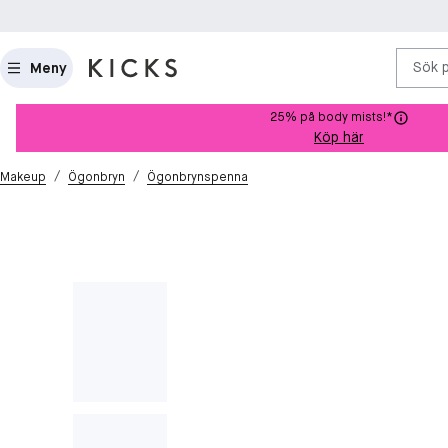
Sök 
Meny
25% på body mists!*
Köp här
/
/
Makeup
Ögonbryn
Ögonbrynspenna