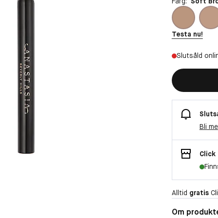
Färg:
Soft Br
Testa nu!
Slutsåld onli
Sluts
Bli m
Click
Finn
Alltid
gratis
Cli
Om produkt