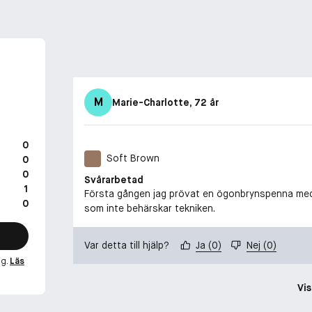
M
Marie-Charlotte
, 72 år
0
Soft Brown
0
0
Svårarbetad
1
Första gången jag prövat en ögonbrynspenna med pe
0
som inte behärskar tekniken.
Var detta till hjälp?
Ja
(
0
)
Nej
(
0
)
ng.
Läs
Vis