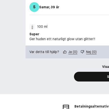
S
Samar
, 39 år
100 ml
Super
Ger huden ett naturligt glow utan glitter!!
Var detta till hjälp?
Ja
(
0
)
Nej
(
0
)
Visa
S
Betalningsalternativ