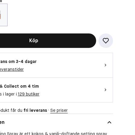
l
Vill du titta på videon?
Då behöver vi att du accepterar
funktionella cookies
Köp
OK
ans om 3-4 dagar
everanstider
 & Collect om 4 tim
s i lager i
129 butiker
dukt får du
fri leverans
·
Se priser
en
ng Spray är ett kokos & vanilj-doftande setting spray