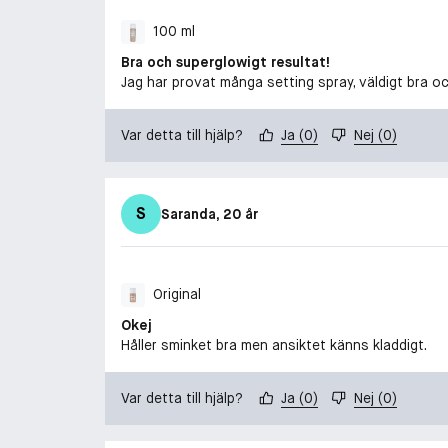
100 ml
Bra och superglowigt resultat!
Jag har provat många setting spray, väldigt bra o
Var detta till hjälp?
Ja
(
0
)
Nej
(
0
)
S
Saranda
, 20 år
Original
Okej
Håller sminket bra men ansiktet känns kladdigt.
Var detta till hjälp?
Ja
(
0
)
Nej
(
0
)