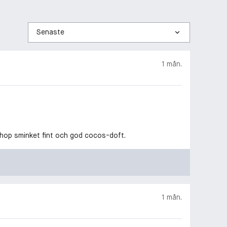
Sortera
efter
1 mån.
 ihop sminket fint och god cocos-doft.
1 mån.