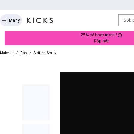
Sök 
Meny
25% på body mists!*
Köp här
/
/
Makeup
Bas
Setting Spray