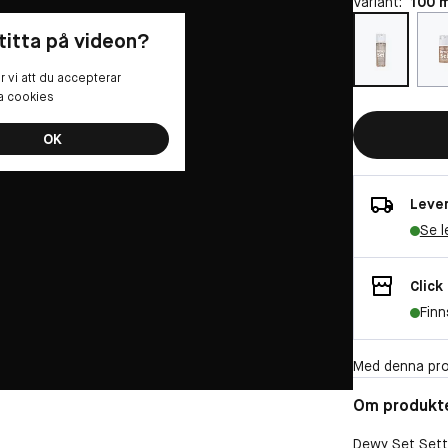
Variant:
100 m
 titta på videon?
 vi att du accepterar
la cookies
OK
Lever
Se l
Click
Finn
Med denna pro
Om produkt
Dewy Set Setti