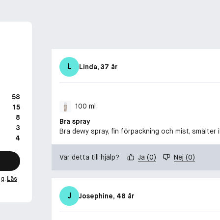
L
Linda
, 37 år
58
100 ml
15
8
Bra spray
3
Bra dewy spray, fin förpackning och mist, smälter
4
Var detta till hjälp?
Ja
(
0
)
Nej
(
0
)
ng.
Läs
J
Josephine
, 48 år