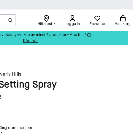
Hitta butik
Logga in
Favoriter
Varukorg
beauty vid köp av minst 2 produkter - Mixa fritt!*
Köp här
erly Hills
Setting Spray
n
oäng
som medlem