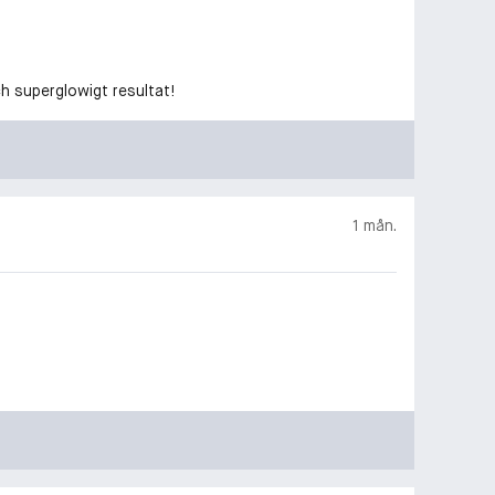
ch superglowigt resultat!
1 mån.