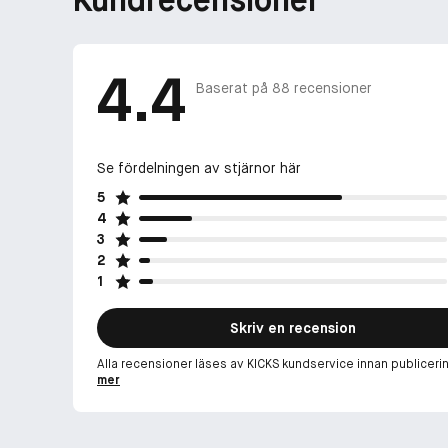
Kundrecensioner
4.4
Baserat på
88
recensioner
Se fördelningen av stjärnor här
5
4
3
2
1
Skriv en recension
Alla recensioner läses av KICKS kundservice innan publiceri
mer