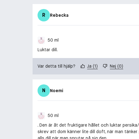
R
Rebecka
50 ml
Luktar dill.
Var detta till hjälp?
Ja
(
1
)
Nej
(
0
)
N
Noemi
50 ml
. Den är åt det fruktigare hållet och luktar persi
skrev att dom känner lite dill doft, när man tänke
alls dill när man sprutar på sig den