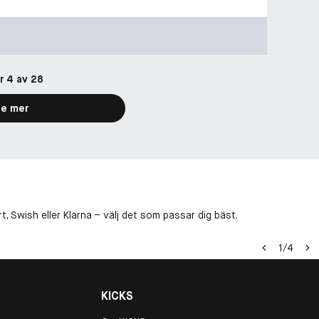
r 4 av 28
e mer
, Swish eller Klarna – välj det som passar dig bäst.
1
/
4
KICKS