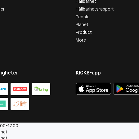
Hållbarhet
er
Hållbarhetsrapport
People
Planet
Product
More
igheter
KICKS-app
.00-17.00
ängt
ängt