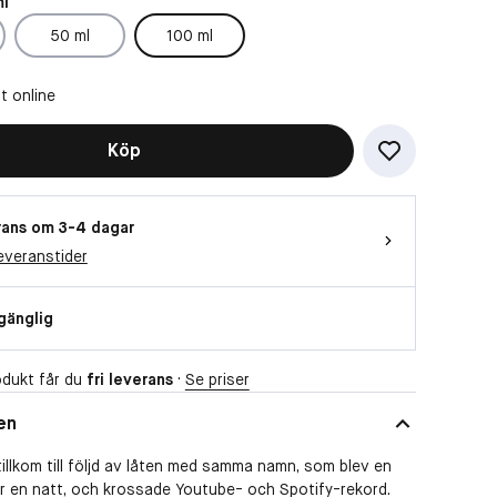
ml
50 ml
100 ml
t online
Köp
ans om 3-4 dagar
everanstider
lgänglig
dukt får du
fri leverans
·
Se priser
en
illkom till följd av låten med samma namn, som blev en
r en natt, och krossade Youtube- och Spotify-rekord.