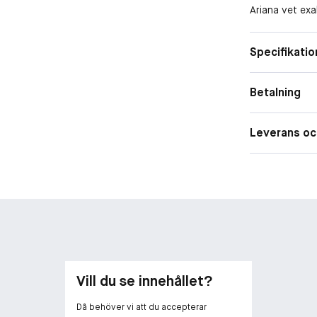
Ariana vet exa
fungerar, så ä
Grandes nya d
Form
Specifikatio
vitt päron, fru
Doftfamilj
kokos. Basen 
kaxighet, topp
Betalning
vegansk.
Leverans oc
Vill du se innehållet?
Då behöver vi att du accepterar