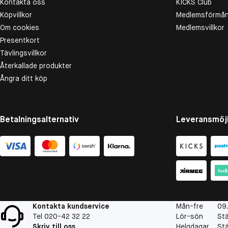
Kontakta oss
KICKS Club
Köpvillkor
Medlemsförmån
Om cookies
Medlemsvillkor
Presentkort
Tävlingsvillkor
Återkallade produkter
Ångra ditt köp
Betalningsalternativ
Leveransmöjl
Kontakta kundservice
Mån-fre
09
Tel 020-42 32 22
Lör-sön
St
Skriv till oss
Helgdagar
St