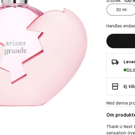
Storlek:
100 
30 ml
Handlas endas
Lever
Se l
Ej til
Med denna pro
Om produkt
Thank U Next t
sensation öve