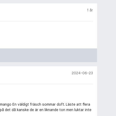
1 år
2024-06-23
ka/mango En väldigt fräsch sommar doft. Läste att flera
r på det då kanske de är en liknande ton men luktar inte