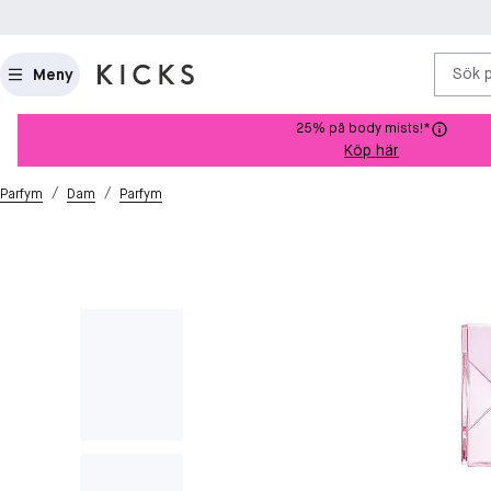
Sök 
Meny
25% på body mists!*
Köp här
/
/
Parfym
Dam
Parfym