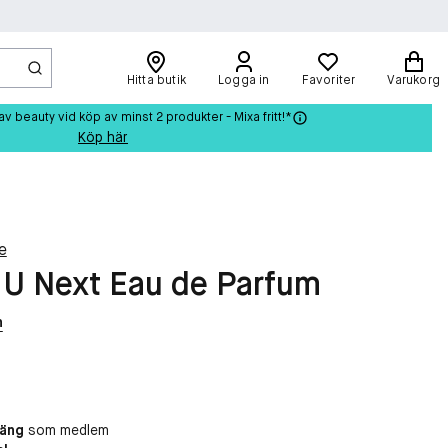
Hitta butik
Logga in
Favoriter
Varukorg
beauty vid köp av minst 2 produkter - Mixa fritt!*
Köp här
e
 U Next Eau de Parfum
n
oäng
som medlem