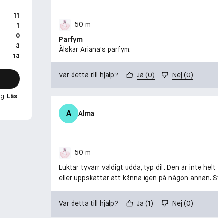
11
50 ml
1
0
Parfym
3
Älskar Ariana’s parfym.
13
Var detta till hjälp?
Ja
(
0
)
Nej
(
0
)
ng.
Läs
A
Alma
50 ml
Luktar tyvärr väldigt udda, typ dill. Den är inte hel
eller uppskattar att känna igen på någon annan. Sy
Var detta till hjälp?
Ja
(
1
)
Nej
(
0
)