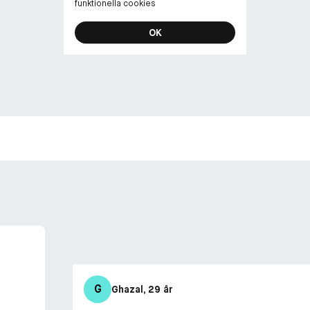
funktionella cookies
OK
G
Ghazal
, 29 år