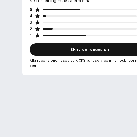
Se fördelningen av stjärnor här
5
4
3
2
1
Skriv en recension
Alla recensioner läses av KICKS kundservice innan publiceri
mer