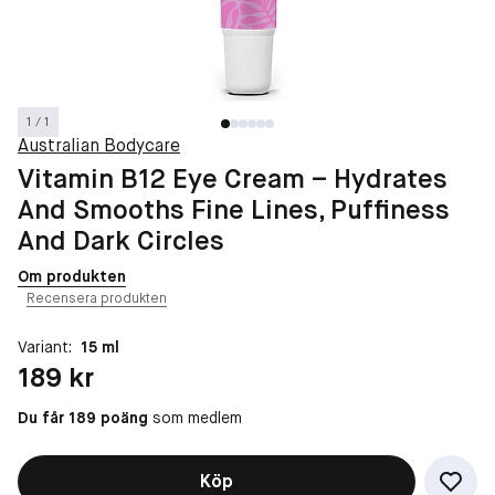
1 / 1
Australian Bodycare
Vitamin B12 Eye Cream – Hydrates
And Smooths Fine Lines, Puffiness
And Dark Circles
Om produkten
Recensera produkten
Variant:
15 ml
Pris: 189 kr
189 kr
Du får 189 poäng
som medlem
Köp