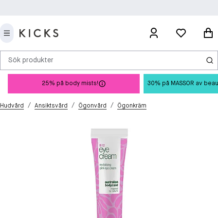
Sök produkter
25% på body mists!
30% på MASSOR av beauty 
/
/
/
Hudvård
Ansiktsvård
Ögonvård
Ögonkräm