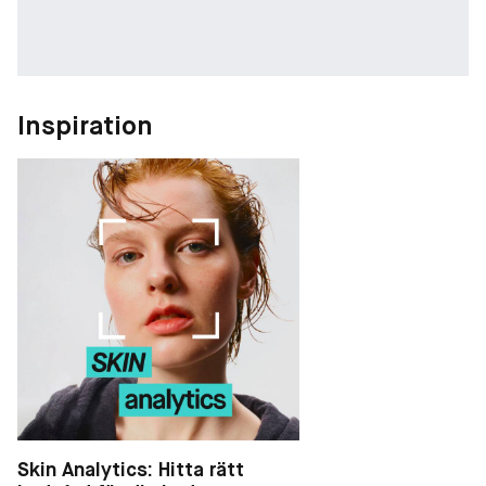
mörka ringar under ögonen, vilket får dig att se utvilad ut.
Förebygger rynkor: Tack vare ingredienser som Niacinamid och
Tetrapeptid-1 arbetar denna ögonkräm aktivt för att reducera
Inspiration
fina linjer och hjälpa till att förhindra nya rynkor.
Eliminerar svullnad och påsar under ögonen: Berikad med
koffein hjälper krämen till att minimera svullnad och påsar
genom att stimulera cirkulationen och dränera överflödiga
vätskor runt ögonen.
Långvarig hydrering: Med natriumhyaluronat låser denna
ögonkräm in fukt och lämnar huden runt ögonen mjuk och
välhydrerad, vilket motverkar torrhet och dämpad hudton och
ger ögonområdet en fylligare och mer ungdomlig look.
Skin Analytics: Hitta rätt