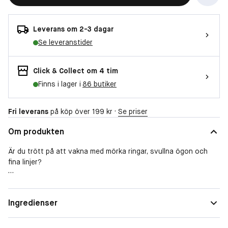
Leverans om 2-3 dagar
Se leveranstider
Click & Collect om 4 tim
Finns i lager i
86 butiker
Fri leverans
på köp över 199 kr ·
Se priser
Om produkten
Är du trött på att vakna med mörka ringar, svullna ögon och
fina linjer?
Den känsliga huden runt ögonen visar ofta de första tecknen
Ingredienser
på trötthet och åldrande, vilket kan få dig att se mer utmattad
ut än du känner dig. Mörka ringar, svullnad och rynkor kan
påverka ditt utseende, men med rätt ögonkräm kan du