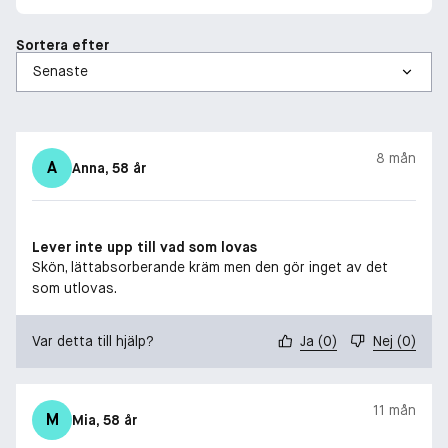
Om Australian Bodycare: Sedan 1992 har Australian Bodycare
varit dedikerad till att lösa hudvårdsproblem. Med många års
Sortera efter
erfarenhet utvecklar våra in-house forskare och
hudvårdsexperter produkter som är inspirerade av naturen och
tillverkade av naturliga, effektiva ingredienser. Alla våra
produkter är veganska, dermatologiskt testade och skapade
för att ge dig den bästa vården för din hud. Problem-Solving
8 mån
Skincare Since 1992.
A
Anna
, 58 år
Lever inte upp till vad som lovas
Skön, lättabsorberande kräm men den gör inget av det
som utlovas.
Var detta till hjälp?
Ja
(
0
)
Nej
(
0
)
11 mån
M
Mia
, 58 år