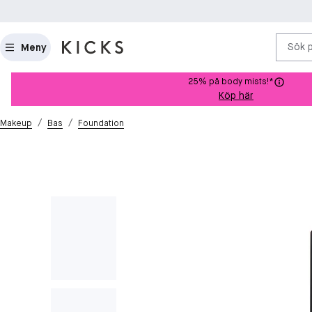
Sök 
Meny
25% på body mists!*
Köp här
/
/
Makeup
Bas
Foundation