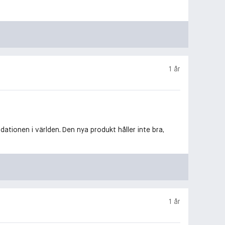
1 år
ationen i världen. Den nya produkt håller inte bra,
1 år