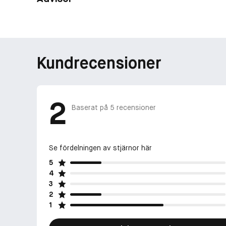
Kundrecensioner
2
Baserat på
5
recensioner
Se fördelningen av stjärnor här
5
4
3
2
1