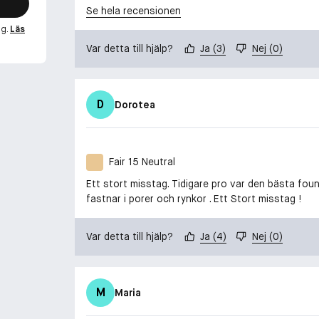
Se hela recensionen
ng.
Läs
Var detta till hjälp?
Ja
(
3
)
Nej
(
0
)
D
Dorotea
Fair 15 Neutral
Ett stort misstag. Tidigare pro var den bästa found
fastnar i porer och rynkor . Ett Stort misstag !
Var detta till hjälp?
Ja
(
4
)
Nej
(
0
)
M
Maria