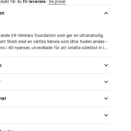
dukt får du
fri leverans
·
Se priser
en
rande 24-timmars foundation som ger en ultranaturlig,
tt finish med en viktlös känsla som låter huden andas -
nns i 40 nyanser, utvecklade för att smälta sömlöst in i
Med solfaktor
u
N:
Matt
ion har en unik formula som kombinerar hudtonsnära
bsorberande mineraler och hudälskande ingredienser för
r
Flytande
aturligt matt och osynlig-på-huden finish med 24-
ing och komfort.
ner
erikad med granatäppleskal-extrakt och mineralbaserade
per till att jämna ut hudtonen på 7 dagar.* Den känns
n, lämnar ingen vit hinna och innehåller zinkoxid för att
från skadliga UVA- och UVB-strålar med mineralbaserat