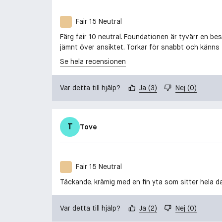
Fair 15 Neutral
Färg fair 10 neutral. Foundationen är tyvärr en be
jämnt över ansiktet. Torkar för snabbt och känns tr
Se hela recensionen
Var detta till hjälp?
Ja
(
3
)
Nej
(
0
)
T
Tove
Fair 15 Neutral
Täckande, krämig med en fin yta som sitter hela da
Var detta till hjälp?
Ja
(
2
)
Nej
(
0
)