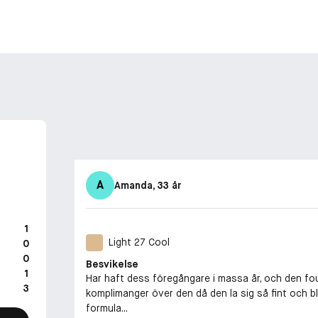
A
Amanda
, 33 år
1
Light 27 Cool
0
0
Besvikelse
1
Har haft dess föregångare i massa år, och den fou
3
komplimanger över den då den la sig så fint och 
formula...