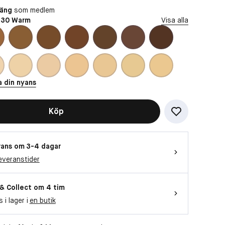
oäng
som medlem
 30 Warm
Visa alla
a din nyans
Köp
ans om 3-4 dagar
everanstider
 & Collect om 4 tim
s i lager i
en butik