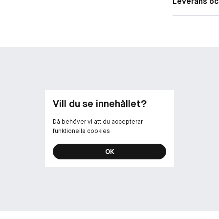
Leverans oc
RESULTAT:
• Kliniskt bev
• Kliniskt bev
vecka)*
• Ger 24 timma
• Svett-, värm
• Skyddar mot
DÄRFÖR KOMME
Vill du se innehållet?
• Ger en natur
• Passar alla 
Då behöver vi att du accepterar
• Icke-komed
funktionella cookies
• Helt återvin
är tom
OK
• Förpackning 
* Baserat på e
** Baserat på