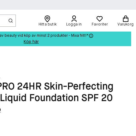
Hitta butik
Logga in
Favoriter
Varukorg
beauty vid köp av minst 2 produkter - Mixa fritt!*
Köp här
s
RO 24HR Skin-Perfecting
Liquid Foundation SPF 20
n