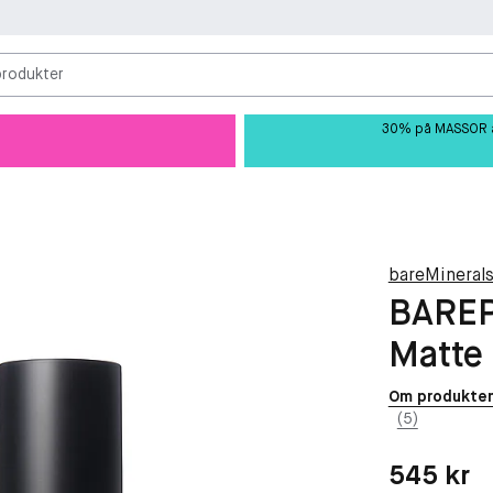
produkter
30% på MASSOR av 
bareMineral
BAREP
Matte 
Om produkte
(5)
Pris: 545 kr
545 kr