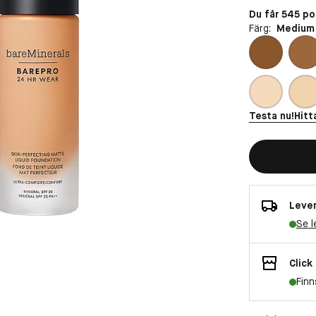
Du får 545 p
Färg:
Medium
Testa nu!
Hitt
Lever
Se l
Click
Finn