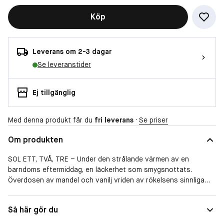
Köp
Leverans om 2-3 dagar
Se leveranstider
Ej tillgänglig
Med denna produkt får du
fri leverans
·
Se priser
Om produkten
SOL ETT, TVÅ, TRE – Under den strålande värmen av en
barndoms eftermiddag, en läckerhet som smygsnottats.
Överdosen av mandel och vanilj vriden av rökelsens sinnliga
note kommer att ta dig tillbaka till barndomen. En lekfull doft
som du kommer att ha på tungspetsen. En parfym med smak av
Så här gör du
barndomens frihet, av dessa ögonblick av bekymmerslös glädje
och dristighet, där varje ögonblick är ett äventyr och varje