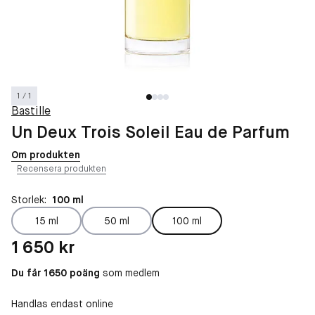
1 / 1
Bastille
Un Deux Trois Soleil Eau de Parfum
Om produkten
Recensera produkten
Storlek:
100 ml
15 ml
50 ml
100 ml
Pris: 1 650 kr
1 650 kr
Du får 1650 poäng
som medlem
Handlas endast online