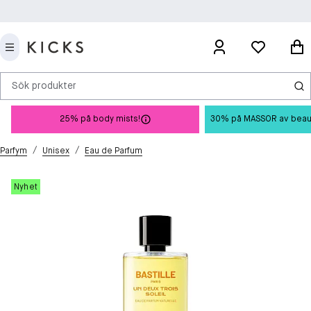
Sök produkter
25% på body mists!
30% på MASSOR av beauty 
/
/
Parfym
Unisex
Eau de Parfum
Nyhet