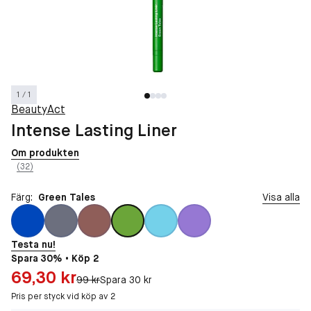
1 / 1
BeautyAct
Intense Lasting Liner
Om produkten
(32)
Färg:
Green Tales
Visa alla
Testa nu!
Spara 30% • Köp 2
Pris: 69,30 kr
69,30 kr
Original pris:
99 kr
Spara 30 kr
Pris per styck vid köp av 2