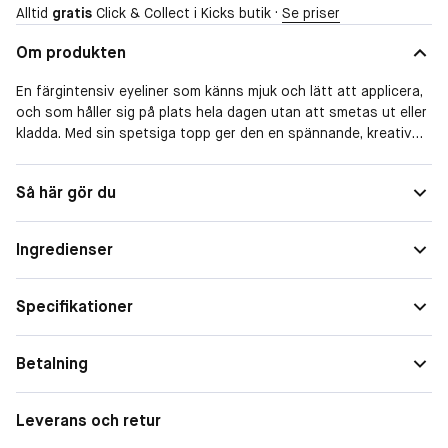
Alltid
gratis
Click & Collect i Kicks butik ·
Se priser
Om produkten
En färgintensiv eyeliner som känns mjuk och lätt att applicera,
och som håller sig på plats hela dagen utan att smetas ut eller
kladda. Med sin spetsiga topp ger den en spännande, kreativ
frihet perfekt för dig som vill leka loss och skapa något unikt.
Du kommer märka hur lätt det är att göra riktigt tunna linjer,
Täckning
Full
Så här gör du
pennan funkar lika bra på yttre som inre ögonkanterna. Du kan
Finish
Matt
också applicera en bredare linje som sedan tonas ut över hela
ögonlocket istället för en ögonskugga, eller som en fästande
Ingredienser
Täckningsgrad
Hög
grund för ögonskugga. Eyelinern håller i 12 timmar och har en
inbyggd pennvässare.
Form
Blyertspenna, Kohl
-
Specifikationer
* 78 % av deltagarna i vårt paneltest baserat på 23 deltagare
Betalning
anser att eyelinern håller sig på plats i 12 timmar.
Leverans och retur