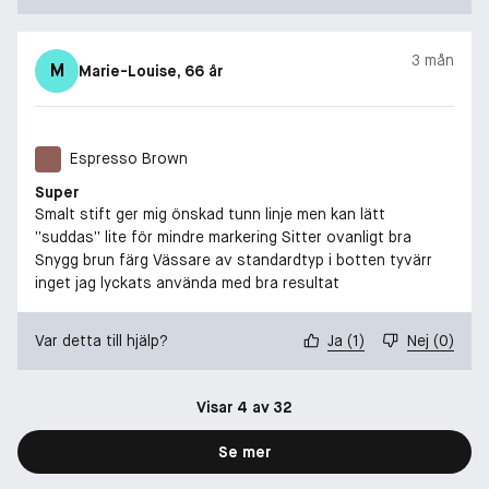
3 mån
M
Marie-Louise
, 66 år
Espresso Brown
Super
Smalt stift ger mig önskad tunn linje men kan lätt
”suddas” lite för mindre markering Sitter ovanligt bra
Snygg brun färg Vässare av standardtyp i botten tyvärr
inget jag lyckats använda med bra resultat
Var detta till hjälp?
Ja
(
1
)
Nej
(
0
)
Visar 4 av 32
Se mer