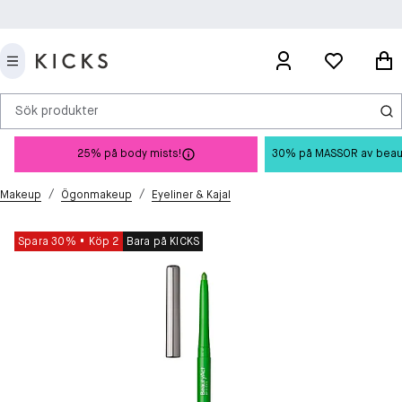
Sök produkter
25% på body mists!
30% på MASSOR av beauty 
/
/
Makeup
Ögonmakeup
Eyeliner & Kajal
Spara 30%
Köp 2
Bara på KICKS