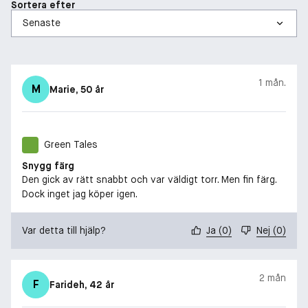
Sortera efter
1 mån.
M
Marie
, 50 år
Green Tales
Snygg färg
Den gick av rätt snabbt och var väldigt torr. Men fin färg.
Dock inget jag köper igen.
Var detta till hjälp?
Ja
(
0
)
Nej
(
0
)
2 mån
F
Farideh
, 42 år