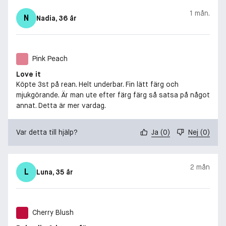
1 mån.
N
Nadia
, 36 år
Pink Peach
Love it
Köpte 3st på rean. Helt underbar. Fin lätt färg och
mjukgörande. Är man ute efter färg färg så satsa på något
annat. Detta är mer vardag.
Var detta till hjälp?
Ja
(
0
)
Nej
(
0
)
2 mån
L
Luna
, 35 år
Cherry Blush