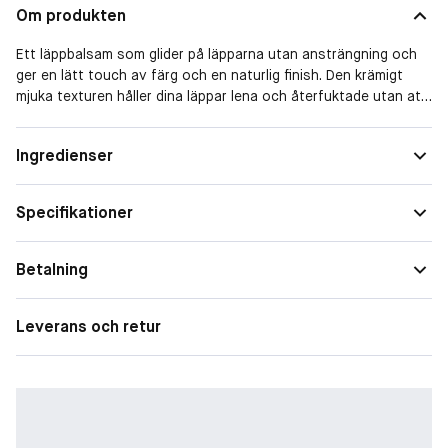
Om produkten
Ett läppbalsam som glider på läpparna utan ansträngning och
ger en lätt touch av färg och en naturlig finish. Den krämigt
mjuka texturen håller dina läppar lena och återfuktade utan att
läpparna känns klibbiga. Vegansk och tillverkad i Italien.
Ingredienser
-
BeautyAct levererar hudvårdande och multi-funktionell makeup
Specifikationer
anpassad för en aktiv livsstil.
Betalning
Leverans och retur