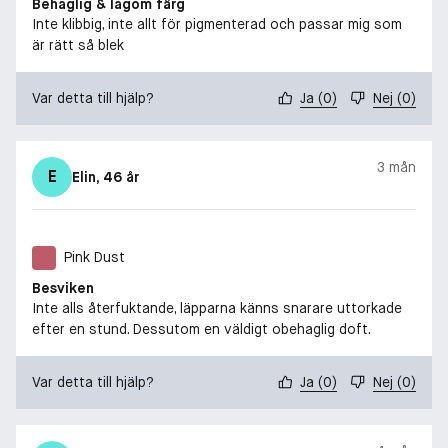
Behaglig & lagom färg
Inte klibbig, inte allt för pigmenterad och passar mig som
är rätt så blek
Var detta till hjälp?
Ja
(
0
)
Nej
(
0
)
3 mån
E
Elin
, 46 år
Pink Dust
Besviken
Inte alls återfuktande, läpparna känns snarare uttorkade
efter en stund. Dessutom en väldigt obehaglig doft.
Var detta till hjälp?
Ja
(
0
)
Nej
(
0
)