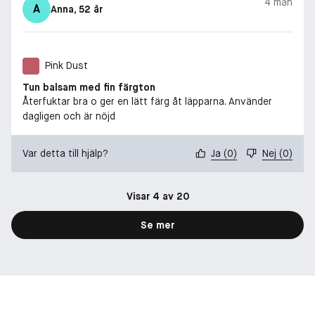
4 mån
A
Anna
, 52 år
Pink Dust
Tun balsam med fin färgton
Återfuktar bra o ger en lätt färg åt läpparna. Använder
dagligen och är nöjd
Var detta till hjälp?
Ja
(
0
)
Nej
(
0
)
Visar 4 av 20
Se mer