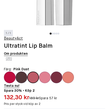
1 / 1
BeautyAct
Ultratint Lip Balm
Om produkten
(20)
Färg:
Pink Dust
Testa nu!
Spara 30% • Köp 2
Pris: 132,30 kr
132,30 kr
Original pris:
189 kr
Spara 57 kr
Pris per styck vid köp av 2