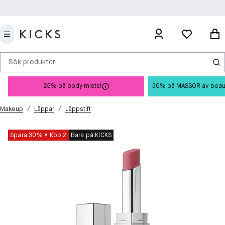
Sök produkter
25% på body mists!
30% på MASSOR av beauty 
/
/
Makeup
Läppar
Läppstift
Spara 30%
Köp 2
Bara på KICKS