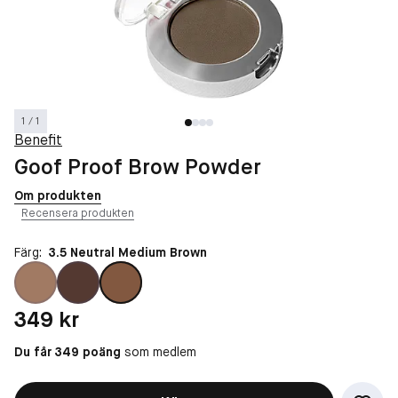
1 / 1
Benefit
Goof Proof Brow Powder
Om produkten
Recensera produkten
Färg:
3.5 Neutral Medium Brown
Pris: 349 kr
349 kr
Du får 349 poäng
som medlem