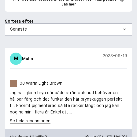
Läs mer
Sortera efter
2023-09-19
M
Malin
03 Warm Light Brown
Jag har glesa bryn där både strån och hud behöver en
hållbar färg och det funkar den här brynskuggan perfekt
till. Enormt pigmenterad så lite räcker långt och jag kan
nog ha min i flera år. Enkel att ...
Se hela recensionen
Var detta till hjälp?
Ja
(
0
)
Nej
(
0
)