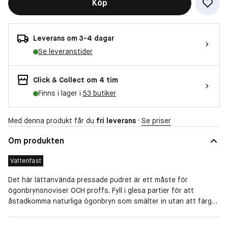
Köp
Leverans om 3-4 dagar
Se leveranstider
Click & Collect om 4 tim
Finns i lager i
53 butiker
Med denna produkt får du
fri leverans
·
Se priser
Om produkten
Vattenfast
Det här lättanvända pressade pudret är ett måste för
ögonbrynsnoviser OCH proffs. Fyll i glesa partier för att
åstadkomma naturliga ögonbryn som smälter in utan att färgen
sprider sig. Det här silkeslena pudret fäster på hud och strån
och ger ögonbrynen textur och volym. Det färgäkta pudret kan
Finish
Matt