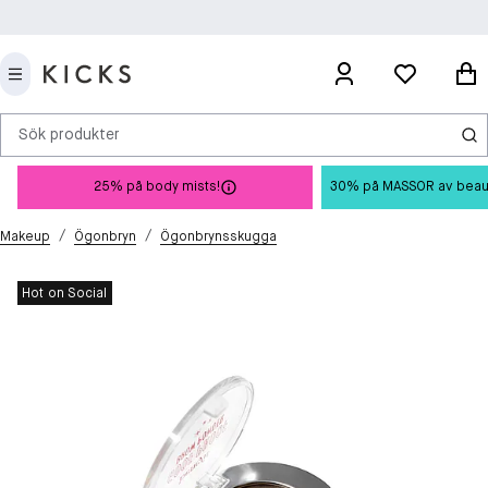
Sök produkter
25% på body mists!
30% på MASSOR av beauty 
/
/
Makeup
Ögonbryn
Ögonbrynsskugga
Hot on Social