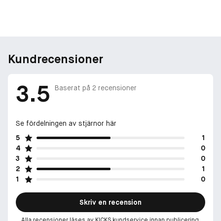
Kundrecensioner
3.5
Baserat på
2
recensioner
Se fördelningen av stjärnor här
5
1
4
0
3
0
2
1
1
0
Skriv en recension
Alla recensioner läses av KICKS kundservice innan publicering.