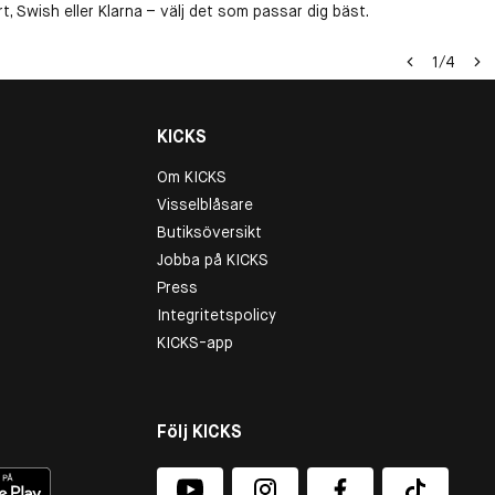
, Swish eller Klarna – välj det som passar dig bäst.
1
/
4
KICKS
Om KICKS
Visselblåsare
Butiksöversikt
Jobba på KICKS
Press
Integritetspolicy
KICKS-app
Följ KICKS