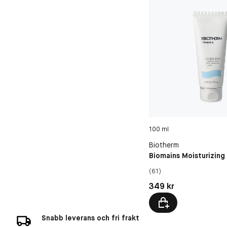
100 ml
Biotherm
Biomains Moisturizin
(61)
Pris: 349 kr
349 kr
Snabb leverans och fri frakt