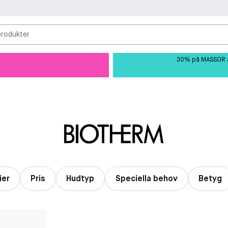
produkter
30% på MASSOR av 
ier
Pris
Hudtyp
Speciella behov
Betyg