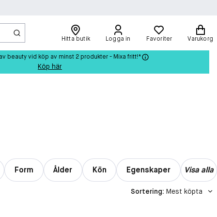
Hitta butik
Logga in
Favoriter
Varukorg
beauty vid köp av minst 2 produkter - Mixa fritt!*
Köp här
Form
Ålder
Kön
Egenskaper
Visa alla
Sortering
:
Mest köpta