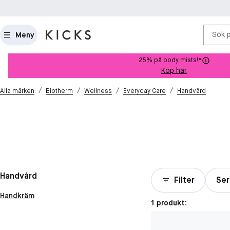
Sök 
Meny
25% på body mists!*
Köp här
/
/
/
/
Alla märken
Biotherm
Wellness
Everyday Care
Handvård
Handvård
Filter
Ser
Handkräm
1 produkt: