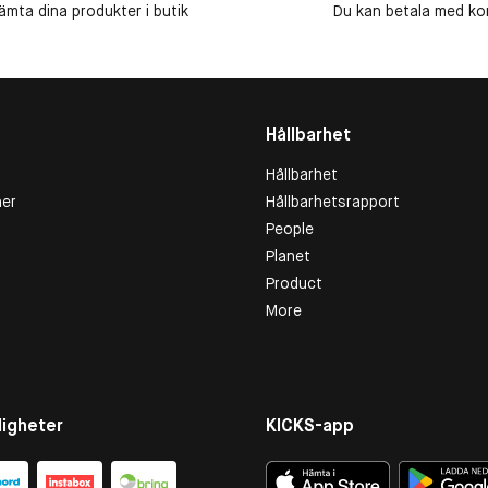
ämta dina produkter i butik
Du kan betala med kort
Hållbarhet
Hållbarhet
er
Hållbarhetsrapport
People
Planet
Product
More
igheter
KICKS-app