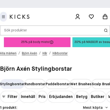
Sök produkter
25% på body mists!
30% på MASSOR av beauty 
/
/
/
Alla märken
Björn Axén
Hår
Hårborstar
Björn Axén Stylingborstar
Stylingborstar
Rundborstar
Paddelborstar
Wet Brushes
Scalp Brus
Filter
Innehåll
Pris
Erbjudanden
Betyg
Butiker
V
1 produkt:
Mest köpta