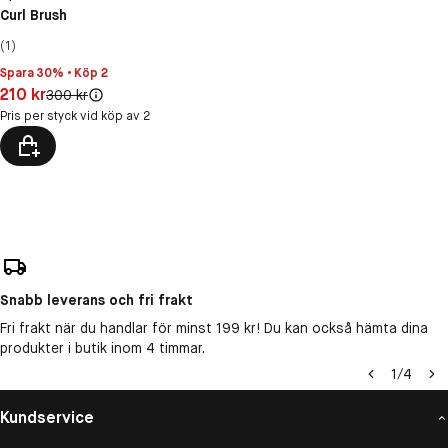
Curl Brush
(1)
Spara 30% • Köp 2
Pris: 210 kr
210 kr
Original pris:
300 kr
Pris per styck vid köp av 2
Snabb leverans och fri frakt
Fri frakt när du handlar för minst 199 kr! Du kan också hämta dina
produkter i butik inom 4 timmar.
1
/
4
Kundservice