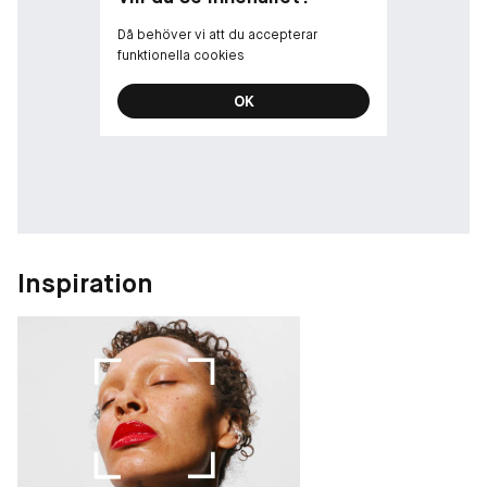
Håller i upp till 12 timmar*
Sätter sig inte i veck
Då behöver vi att du accepterar
Flyter inte ut i fina linjer
funktionella cookies
Smetar inte av sig
OK
*Klinisk studie på 30 kvinnor efter 12 timmars användning.
Inspiration