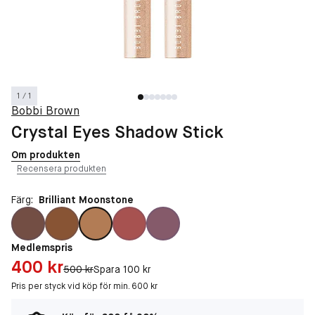
1 / 1
Bobbi Brown
Crystal Eyes Shadow Stick
Om produkten
Recensera produkten
Färg:
Brilliant Moonstone
Medlemspris
Pris: 400 kr
400 kr
Original pris:
500 kr
Spara 100 kr
Pris per styck vid köp för min. 600 kr