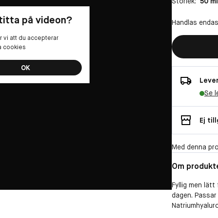
Storlek:
50 ml
 titta på videon?
Handlas endas
 vi att du accepterar
la cookies
OK
Lever
Se l
Ej til
Med denna pro
Om produkt
Fyllig men lät
dagen. Passar
Natriumhyalur
Blend ger hude