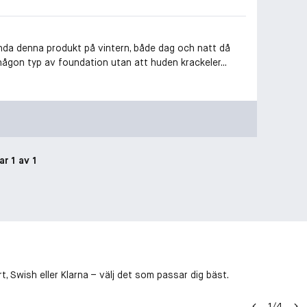
ända denna produkt på vintern, både dag och natt då
 någon typ av foundation utan att huden krackeler...
ar 1 av 1
, Swish eller Klarna – välj det som passar dig bäst.
1
/
4