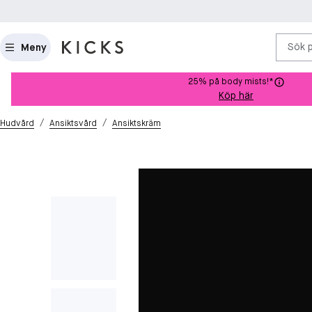
Sök 
Meny
25% på body mists!*
Köp här
/
/
Hudvård
Ansiktsvård
Ansiktskräm