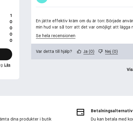
1
En jätte effektiv kräm om du är torr. Började anv
0
min hud var så torr att det var omöjligt att lägga
0
0
Se hela recensionen
0
Var detta till hjälp?
Ja
(
0
)
Nej
(
0
)
ng.
Läs
Vis
Betalningsalternativ
ämta dina produkter i butik
Du kan betala med kort