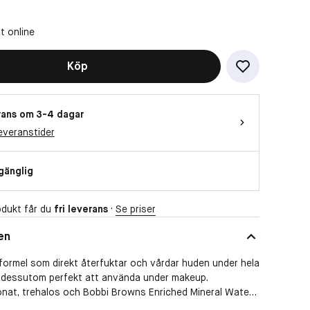
t online
Köp
ans om 3-4 dagar
everanstider
lgänglig
dukt får du
fri leverans
·
Se priser
en
t formel som direkt återfuktar och vårdar huden under hela
 dessutom perfekt att använda under makeup.
onat, trehalos och Bobbi Browns Enriched Mineral Water
n en mjuk och fyllig känsla med fräsch lyster.