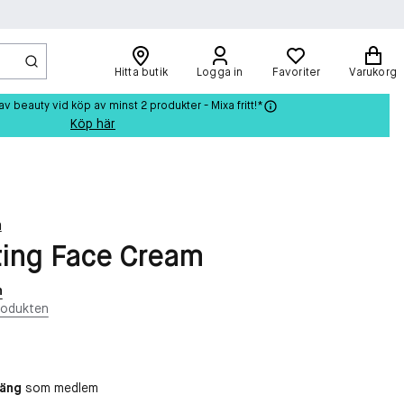
Hitta butik
Logga in
Favoriter
Varukorg
beauty vid köp av minst 2 produkter - Mixa fritt!*
Köp här
n
ting Face Cream
n
rodukten
oäng
som medlem