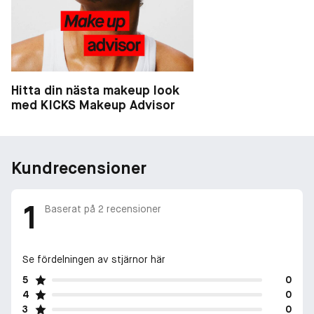
Hitta din nästa makeup look
med KICKS Makeup Advisor
Kundrecensioner
1
Baserat på
2
recensioner
Se fördelningen av stjärnor här
5
0
4
0
3
0