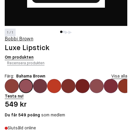
1 / 1
Bobbi Brown
Luxe Lipstick
Om produkten
Recensera produkten
Färg:
Bahama Brown
Visa alla
Testa nu!
Pris: 549 kr
549 kr
Du får 549 poäng
som medlem
Slutsåld online