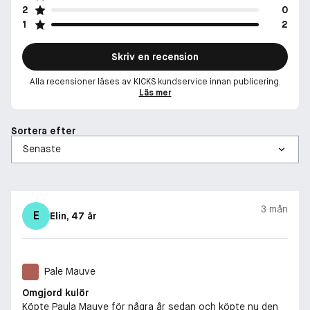
2
0
1
2
Skriv en recension
Alla recensioner läses av KICKS kundservice innan publicering.
Läs mer
Sortera efter
3 mån
E
Elin
, 47 år
Pale Mauve
Omgjord kulör
Köpte Paula Mauve för några år sedan och köpte nu den