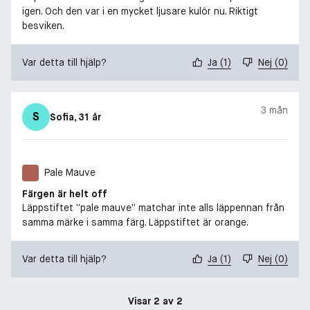
igen. Och den var i en mycket ljusare kulör nu. Riktigt
besviken.
Var detta till hjälp?
Ja
(
1
)
Nej
(
0
)
3 mån
S
Sofia
, 31 år
Pale Mauve
Färgen är helt off
Läppstiftet ”pale mauve” matchar inte alls läppennan från
samma märke i samma färg. Läppstiftet är orange.
Var detta till hjälp?
Ja
(
1
)
Nej
(
0
)
Visar 2 av 2