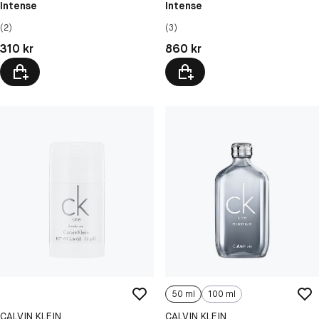
Intense
Intense
(2)
(3)
Pris: 310 kr
Pris: 860 kr
310 kr
860 kr
50 ml
100 ml
CALVIN KLEIN
CALVIN KLEIN