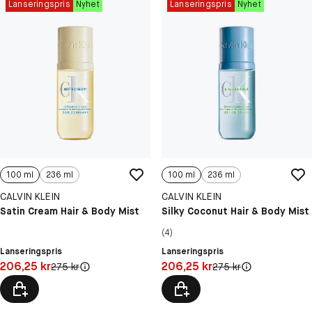
Lanseringspris
Nyhet
Lanseringspris
Nyhet
100 ml
236 ml
100 ml
236 ml
CALVIN KLEIN
CALVIN KLEIN
Satin Cream Hair & Body Mist
Silky Coconut Hair & Body Mist
(4)
Lanseringspris
Lanseringspris
Pris: 206,25 kr
Pris: 206,25 kr
206,25 kr
206,25 kr
Original pris:
Original pris:
275 kr
275 kr