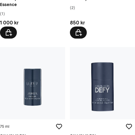
Essence
(2)
(1)
Pris: 1 000 kr
Pris: 850 kr
1 000 kr
850 kr
75 ml