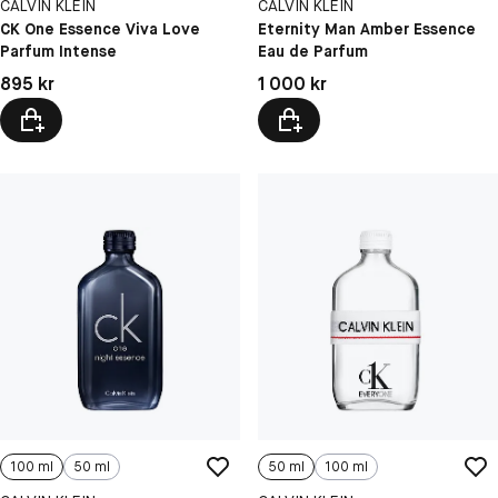
CALVIN KLEIN
CALVIN KLEIN
CK One Essence Viva Love
Eternity Man Amber Essence
Parfum Intense
Eau de Parfum
Pris: 895 kr
Pris: 1 000 kr
895 kr
1 000 kr
100 ml
50 ml
50 ml
100 ml