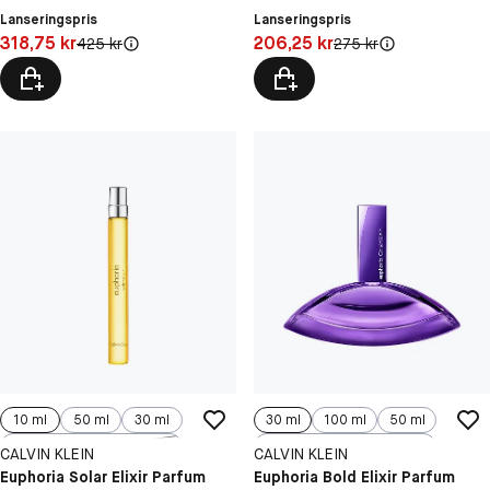
Lanseringspris
Lanseringspris
Pris: 318,75 kr
Pris: 206,25 kr
318,75 kr
206,25 kr
Original pris:
Original pris:
425 kr
275 kr
10 ml
50 ml
30 ml
30 ml
100 ml
50 ml
100 ml
10 ml
CALVIN KLEIN
CALVIN KLEIN
Euphoria Solar Elixir Parfum
Euphoria Bold Elixir Parfum