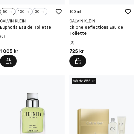
50 ml
100 ml
30 ml
100 ml
CALVIN KLEIN
CALVIN KLEIN
Euphoria Eau de Toilette
ck One Reflections Eau de
Toilette
(3)
(3)
Pris: 1 005 kr
Pris: 725 kr
1 005 kr
725 kr
Värde 885 kr