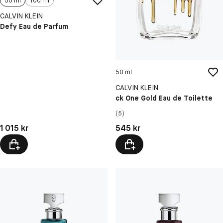
50 ml
100 ml
CALVIN KLEIN
Defy Eau de Parfum
50 ml
CALVIN KLEIN
ck One Gold Eau de Toilette
(5)
Pris: 1 015 kr
Pris: 545 kr
1 015 kr
545 kr