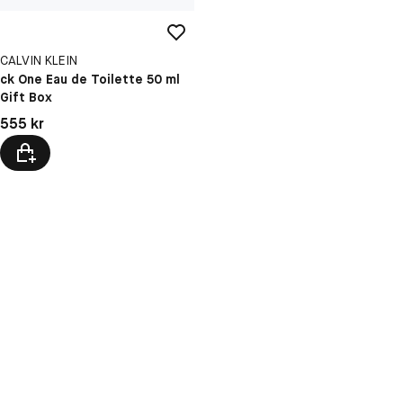
CALVIN KLEIN
ck One Eau de Toilette 50 ml
Gift Box
Pris: 555 kr
555 kr