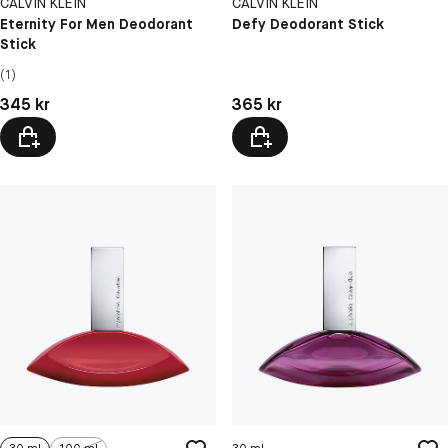
CALVIN KLEIN
CALVIN KLEIN
Eternity For Men Deodorant
Defy Deodorant Stick
Stick
(1)
Pris: 345 kr
Pris: 365 kr
345 kr
365 kr