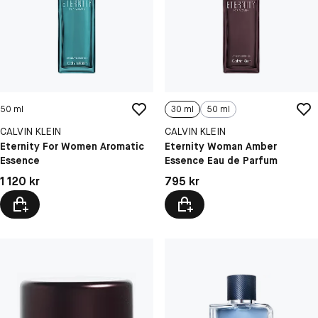
50 ml
30 ml
50 ml
CALVIN KLEIN
CALVIN KLEIN
Eternity For Women Aromatic
Eternity Woman Amber
Essence
Essence Eau de Parfum
Pris: 1 120 kr
Pris: 795 kr
1 120 kr
795 kr