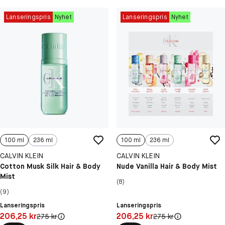
Lanseringspris
Nyhet
Lanseringspris
Nyhet
100 ml
236 ml
100 ml
236 ml
CALVIN KLEIN
CALVIN KLEIN
Cotton Musk Silk Hair & Body
Nude Vanilla Hair & Body Mist
Mist
(8)
(9)
Lanseringspris
Lanseringspris
Pris: 206,25 kr
Pris: 206,25 kr
206,25 kr
206,25 kr
Original pris:
Original pris:
275 kr
275 kr