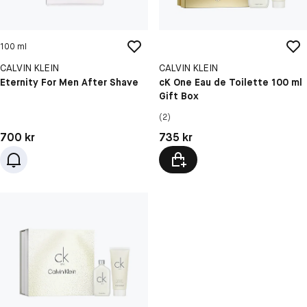
100 ml
CALVIN KLEIN
CALVIN KLEIN
Eternity For Men After Shave
cK One Eau de Toilette 100 ml
Gift Box
(2)
Pris: 700 kr
Pris: 735 kr
700 kr
735 kr