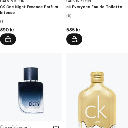
CALVIN KLEIN
CALVIN KLEIN
CK One Night Essence Parfum
ck Everyone Eau de Toilette
Intense
(6)
(1)
Pris: 890 kr
Pris: 585 kr
890 kr
585 kr