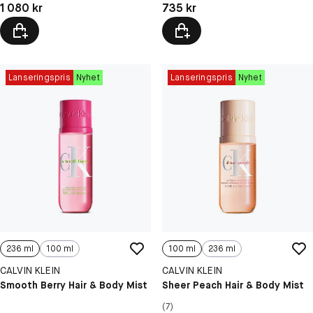
Pris: 1 080 kr
Pris: 735 kr
1 080 kr
735 kr
Lanseringspris
Nyhet
Lanseringspris
Nyhet
236 ml
100 ml
100 ml
236 ml
CALVIN KLEIN
CALVIN KLEIN
Smooth Berry Hair & Body Mist
Sheer Peach Hair & Body Mist
(7)