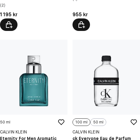
(2)
Pris: 1 195 kr
Pris: 955 kr
1 195 kr
955 kr
50 ml
100 ml
50 ml
CALVIN KLEIN
CALVIN KLEIN
Eternity For Men Aromatic
ck Everyone Eau de Parfum