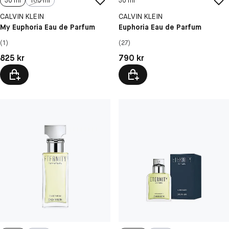
30 ml
100 ml
30 ml
CALVIN KLEIN
CALVIN KLEIN
My Euphoria Eau de Parfum
Euphoria Eau de Parfum
(1)
(27)
Pris: 825 kr
Pris: 790 kr
825 kr
790 kr