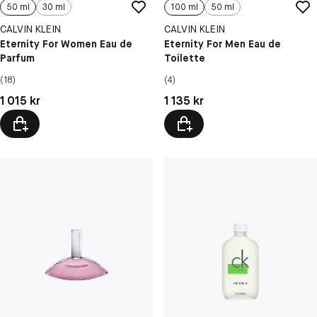
50 ml
30 ml
100 ml
50 ml
CALVIN KLEIN
CALVIN KLEIN
Eternity For Women Eau de
Eternity For Men Eau de
Parfum
Toilette
(18)
(4)
Pris: 1 015 kr
Pris: 1 135 kr
1 015 kr
1 135 kr