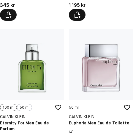
Pris: 345 kr
Pris: 1 195 kr
345 kr
1 195 kr
100 ml
50 ml
50 ml
CALVIN KLEIN
CALVIN KLEIN
Eternity For Men Eau de
Euphoria Men Eau de Toilette
Parfum
(4)