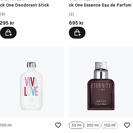
ck One Deodorant Stick
ck One Essence Eau de Parfum
(9)
(2)
Pris: 295 kr
Pris: 695 kr
295 kr
695 kr
100 ml
50 ml
200 ml
100 ml