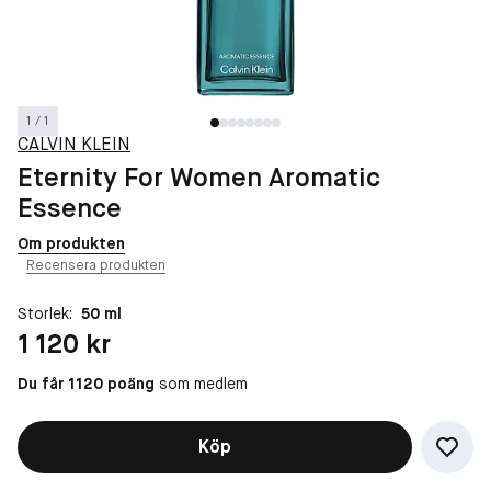
1 / 1
CALVIN KLEIN
Eternity For Women Aromatic
Essence
Om produkten
Recensera produkten
Storlek:
50 ml
Pris: 1 120 kr
1 120 kr
Du får 1120 poäng
som medlem
Köp