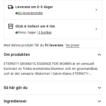
Leverans om 2-3 dagar
Se leveranstider
Click & Collect om 4 tim
Finns i lager i
3 butiker
Med denna produkt får du
fri leverans
·
Se priser
Om produkten
ETERNITY AROMATIC ESSENCE FOR WOMEN är en sensuell
kontrast av friska aromatiska blommor och en gourmandbas
och är det senaste tillskottet i Calvin Kleins ETERNITY-
doftfamilj. En ultrafeminin känsla med djärva och lockande
noter som kontrasterar friskhet från topp till botten och
Doftfamilj
Blommig
Så här gör du
erbjuder en fängslande tolkning av den ikoniska originaldoften.
Calvin Klein Eternity for Women är centrerad kring ett silkeslent
kokosvattenackord i hjärtat och akvatiska toppnoter ger den
Ingredienser
ytterligare livfullhet. Omsluten av örtartade lavendelblommor