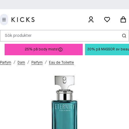
Sök produkter
25% på body mists!
30% på MASSOR av beauty 
/
/
/
Parfym
Dam
Parfym
Eau de Toilette